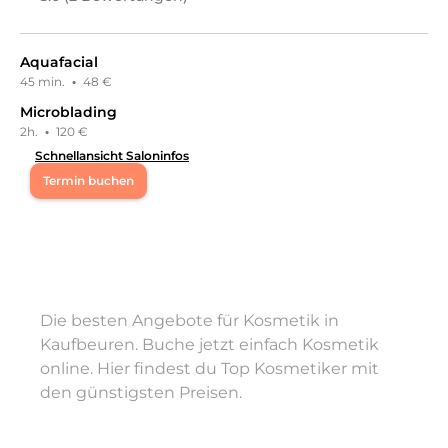
Aquafacial
45 min.
·
48 €
Microblading
2h.
·
120 €
Schnellansicht Saloninfos
Termin buchen
Herzlich willkommen bei House of Beauty Gjoni. Wir
freuen uns, dass du unser Profil besuchst und hoffen,
dich schon bald persönlich in unserem Studio
willkommen zu heißen.
Leistungen
Die besten Angebote für Kosmetik in
House of Beauty Gjoni
Kaufbeuren. Buche jetzt einfach Kosmetik
in
Kaufbeuren
bietet Leistungen
in
Nails, Nageldesign, Kosmetik, Permanent Make-Up,
online. Hier findest du Top Kosmetiker mit
Gesichts- & Körperbehandlungen,
den günstigsten Preisen.
Augenbrauenbehandlungen, Maniküre, Körper,
Massagen
an.