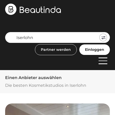
Mein
Buch
Partner werden
Einloggen
F
Anbi
Einen Anbieter auswählen
Die besten Kosmetikstudios in Iserlohn