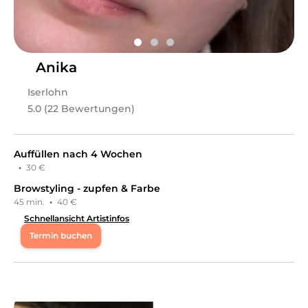
Anika
Iserlohn
5.0 (22 Bewertungen)
Auffüllen nach 4 Wochen
·
30 €
Browstyling - zupfen & Farbe
45 min.
·
40 €
Schnellansicht Artistinfos
Termin buchen
Mo
09:00 - 13:00
,
15:30 - 19:00
Di
09:00 - 13:00