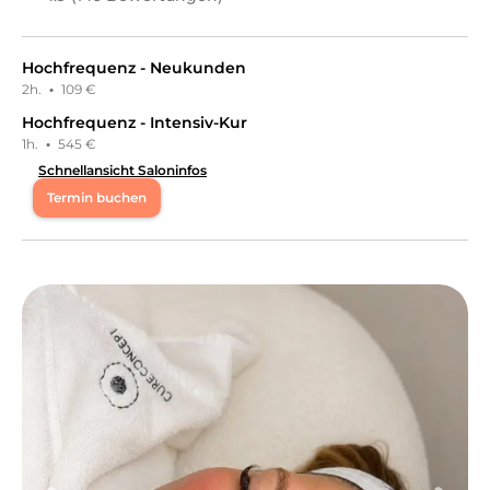
Hochfrequenz - Neukunden
2h.
·
109 €
Hochfrequenz - Intensiv-Kur
1h.
·
545 €
Schnellansicht Saloninfos
Termin buchen
Mo
08:00 - 18:30
Di
08:00 - 18:30
Mi
08:00 - 18:30
Do
08:00 - 18:30
Fr
08:00 - 18:30