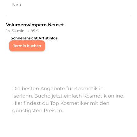
Kosmetikpakete
an.
Neu
Volumenwimpern Neuset
1h. 30 min.
·
95 €
Schnellansicht Artistinfos
Termin buchen
Mo
08:00 - 18:30
Hi, ich bin pauline. Ich freue mich, dich auf meinem
Profil begrüßen und dich hoffentlich bald verschönern
zu dürfen.
Die besten Angebote für Kosmetik in
Leistungen
Iserlohn. Buche jetzt einfach Kosmetik online.
Hier findest du Top Kosmetiker mit den
pauline
in
Iserlohn
bietet Leistungen in
Kosmetik,
Wimpernbehandlungen, Nails, Pediküre, Nails,
günstigsten Preisen.
Nageldesign
an.