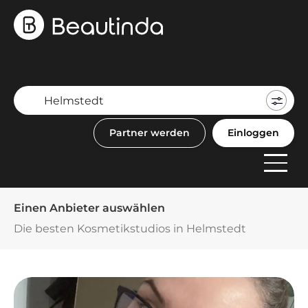
Mein
Buch
Partner werden
Einloggen
F
Anbi
Einen Anbieter auswählen
Die besten Kosmetikstudios in Helmstedt