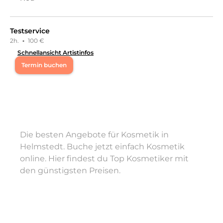
Testservice
2h.
·
100 €
Schnellansicht Artistinfos
Termin buchen
Mo
08:00 - 20:00
Di
08:00 - 20:00
Die besten Angebote für Kosmetik in
Mi
08:00 - 20:00
Helmstedt. Buche jetzt einfach Kosmetik
online. Hier findest du Top Kosmetiker mit
Do
08:00 - 20:00
den günstigsten Preisen.
Fr
08:00 - 20:00
Herzlich willkommen! Seit über 10 Jahren bin ich in der
Beautybranche selbstständig tätig. Mit viel Leidenschaft