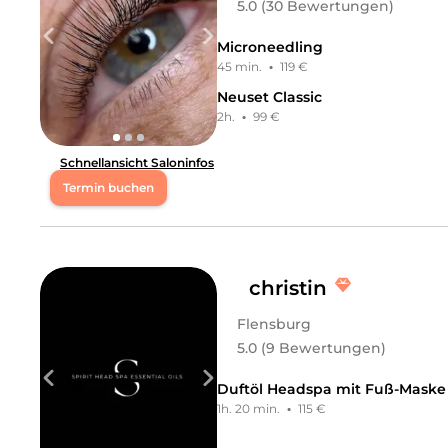
5.0 (30 Bewertungen)
Microneedling
45 min.
·
119 €
Neuset Classic
2h.
·
99 €
Schnellansicht Saloninfos
Termin buchen
Mo
10:00 - 20:00
Di
10:00 - 20:00
christin
Flensburg
Mi
10:00 - 20:00
5.0 (9 Bewertungen)
Do
10:00 - 20:00
Duftöl Headspa mit Fuß-Maske
1h. 20 min.
·
115 €
Fr
10:00 - 20:00