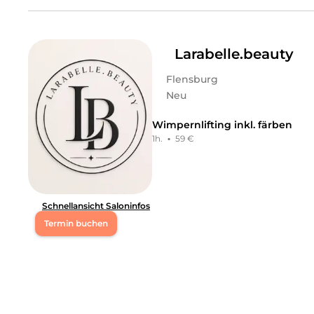
Mo
09:45 - 14:00
Leistungen
christin
in
Flensburg
bietet Leistungen in
Kosmetik, Ge
Di
09:45 - 14:00
Larabelle.beauty
Flensburg
Mi
09:45 - 14:00
Neu
Do
09:45 - 14:00
Wimpernlifting inkl. färben
1h.
·
59 €
Fr
09:45 - 14:00
Sa
12:15 - 15:00
Schnellansicht Saloninfos
Hi, ich bin Lisa. Ich freue mich, dich auf meinem Profi
Termin buchen
Leistungen
Herzlich willkommen bei Larabelle.beauty. Wir freuen 
Lisa
in
Flensburg
bietet Leistungen in
Kosmetik, Wimpe
Leistungen
Larabelle.beauty
in
Flensburg
bietet Leistungen in
Kos