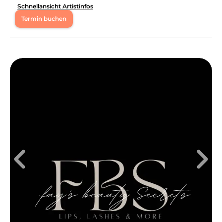
an.
Schnellansicht Artistinfos
Termin buchen
Mo
09:00 - 20:00
Di
09:00 - 20:00
Mi
09:00 - 20:00
Do
09:00 - 20:00
Fr
09:00 - 20:00
Sa
08:00 - 20:00
Hallo ich heiße Anna Siemann , Ich spezialisiere mich
auf kosmetische Behandlungen wie Permanent Make
Up , AQUAFACIAL , BbGlow, Microneedling ,
Wimpernlifting , Augenbrauenlifting ,G5 Body Massage,