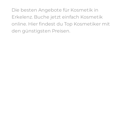
Die besten Angebote für Kosmetik in
Fr
09:00 - 19:00
Erkelenz. Buche jetzt einfach Kosmetik
online. Hier findest du Top Kosmetiker mit
Sa
09:00 - 17:00
den günstigsten Preisen.
Hi, ich bin Deirdre. Ich freue mich, dich auf meinem
Profil begrüßen und dich hoffentlich bald verschönern
zu dürfen.
Leistungen
Deirdre
in
Erkelenz
bietet Leistungen in
Kosmetik,
Gesichts- & Körperbehandlungen,
Wimpernbehandlungen, Augenbrauenbehandlungen,
Permanent Make-Up
an.