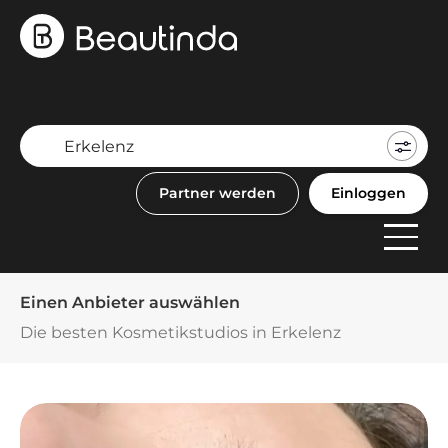
Mein
Buch
Partner werden
Einloggen
F
Anbi
Einen Anbieter auswählen
Die besten Kosmetikstudios in Erkelenz