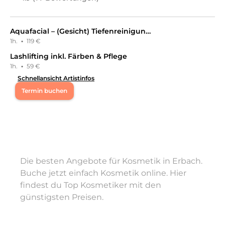
Aquafacial – (Gesicht) Tiefenreinigung & Glow-Effekt
1h.
·
119 €
Lashlifting inkl. Färben & Pflege
1h.
·
59 €
Schnellansicht Artistinfos
Termin buchen
Di
10:00 - 17:30
Mi
10:00 - 17:30
Die besten Angebote für Kosmetik in Erbach.
Do
10:00 - 17:30
Buche jetzt einfach Kosmetik online. Hier
findest du Top Kosmetiker mit den
Fr
10:00 - 17:30
günstigsten Preisen.
Sa
10:00 - 13:00