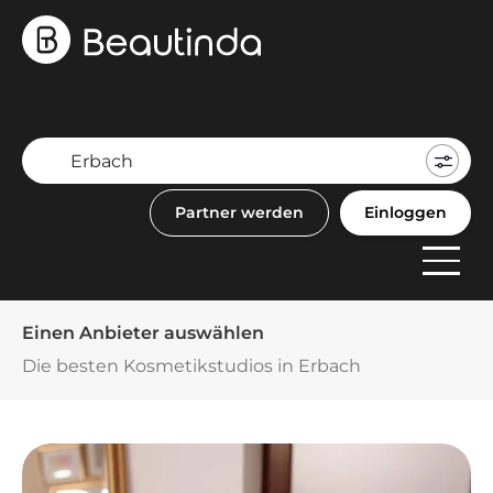
Mein
Buch
Partner werden
Einloggen
F
Anbi
Einen Anbieter auswählen
Die besten Kosmetikstudios in Erbach