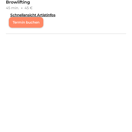
Browlifting
45 min.
·
45 €
Schnellansicht Artistinfos
Termin buchen
Mo
09:00 - 18:00
Di
09:00 - 18:00
Mi
09:00 - 18:00
Do
09:00 - 18:00
Fr
09:00 - 18:00
Sa
11:00 - 20:00
Hallo, ich heiße Kim Elisa Gründerin von: 𝐁𝐞𝐚𝐮𝐭𝐲 𝐈𝐧𝐬𝐢𝐝𝐞𝐫
𝐊.𝐑. Ich bin zertifizierte und von der