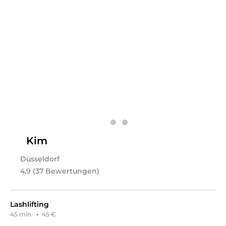
Fr
10:00 - 19:00
Sa
09:00 - 14:00
Hi, ich bin Jil. Ich freue mich, dich auf meinem Profil
begrüßen und dich hoffentlich bald verschönern zu
dürfen.
Leistungen
Jil
in
Düsseldorf
bietet Leistungen in
Kosmetik,
Augenbrauenbehandlungen, Gesichts- &
Körperbehandlungen, Zahnaufhellung,
Wimpernbehandlungen, Permanent Make-Up
an.
Kim
Düsseldorf
4.9 (37 Bewertungen)
Lashlifting
45 min.
·
45 €