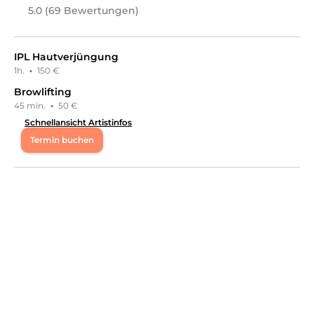
Eyleen
in
Düsseldorf
bietet Leistungen in
Kosmetik,
5.0 (69 Bewertungen)
Wimpernbehandlungen, Augenbrauenbehandlungen,
Medizinisch & Zahnmedizinisch, Kosmetikpakete,
Schulungen, Wimpern & Augenbrauen Schulungen
an.
IPL Hautverjüngung
1h.
·
150 €
Browlifting
45 min.
·
50 €
Schnellansicht Artistinfos
Termin buchen
Di
10:00 - 18:00
Mi
11:00 - 18:00
Do
10:00 - 18:00
Fr
11:00 - 18:00
Sa
10:00 - 18:00