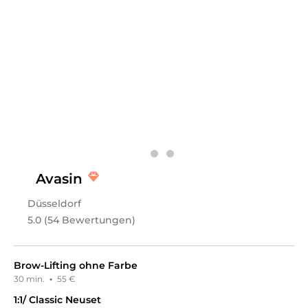
BUCHE JETZT HIER DEINEN TERMIN BEI UNS ⬇️⬇️⬇️
Leistungen
Silvia
in
Düsseldorf
bietet Leistungen in
Kosmetik,
Gesichts- & Körperbehandlungen,
Augenbrauenbehandlungen, Permanent Make-Up,
Haarentfernung, Dauerhafte Haarentfernung
an.
Avasin
Düsseldorf
5.0 (54 Bewertungen)
Brow-Lifting ohne Farbe
30 min.
·
55 €
1:1/ Classic Neuset