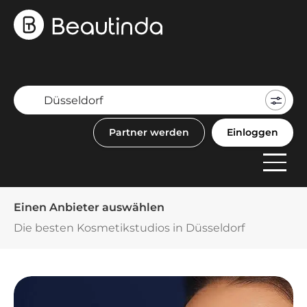
Mein
Buch
Partner werden
Einloggen
F
Anbi
Einen Anbieter auswählen
Die besten Kosmetikstudios in Düsseldorf