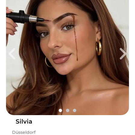
Mi
10:00 - 19:00
Do
10:00 - 19:00
Fr
10:00 - 19:00
Sa
10:00 - 14:00
Hii ihr Lieben 🧚🏻 ich bin Eyleen, 26 Jahre alt und seit
über 4 Jahren leidenschaftlich in der Beauty Branche
unterwegs. Meine Services: • Professionelle
Wimpernverlängerungen • Lash- & Browlifting für einen
natürlichen Look • Hochwertigen Zahnschmuck für dein
perfektes Lächeln Außerdem bilde ich bereits seit 2
Jahren erfolgreich Frauen zu zertifizierten
Wimpernstylistinnen aus und helfe ihnen dabei, sich in
der Beautybranche ein eigenes Business aufzubauen.
Schön, dass ihr hier seid.🤍
Silvia
Leistungen
Düsseldorf