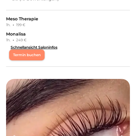
Meso Therapie
1h.
·
199 €
Monalisa
1h.
·
249 €
Schnellansicht Saloninfos
Termin buchen
Mo
09:00 - 18:00
Di
09:00 - 18:00
Mi
09:00 - 18:00
Do
09:00 - 18:00
Fr
09:00 - 18:00