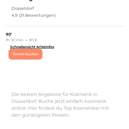
Düsseldorf
4.9 (31 Bewertungen)
90‘
1h. 30 min.
·
80 €
Schnellansicht Artistinfos
Termin buchen
Di
16:00 - 22:00
Mi
10:00 - 16:00
Die besten Angebote für Kosmetik in
Do
16:00 - 22:00
Düsseldorf. Buche jetzt einfach Kosmetik
online. Hier findest du Top Kosmetiker mit
Fr
10:00 - 14:00
den günstigsten Preisen.
So
14:00 - 19:00