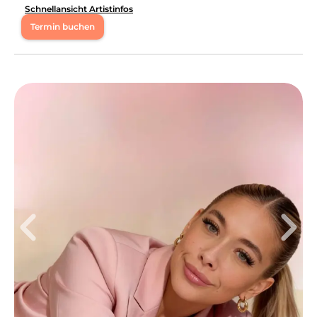
Schnellansicht Artistinfos
Termin buchen
Mo
09:00 - 16:00
Di
09:00 - 16:30
Mi
09:00 - 16:00
Do
09:00 - 16:30
Fr
09:00 - 16:30
Sa
10:00 - 13:00
Hey ihr lieben 🤍mein Name ist Darleen, ich bin 30
Jahre alt und seit 12 Jahren darf ich meine Leidenschaft
zum Beruf als Kosmetikerin bereits ausüben. Ich bin auf
die Bereiche Wimpernverlängerung, lash und browlift,