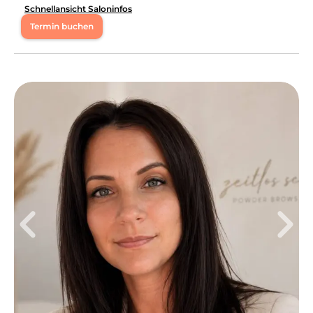
Schnellansicht Saloninfos
Termin buchen
Mo
08:00 - 16:00
Di
08:00 - 16:00
Mi
14:00 - 18:00
Do
15:30 - 19:30
Fr
16:00 - 20:00
Sa
12:00 - 18:00
So
09:00 - 18:00
Mein Studio ist klein, gemütlich und mit ganz viel Liebe
eingerichtet. ✨ Mir ist wichtig, dass sich jede Kundin