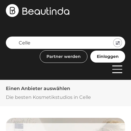
Mein
Buch
Partner werden
Einloggen
F
Anbi
Einen Anbieter auswählen
Die besten Kosmetikstudios in Celle