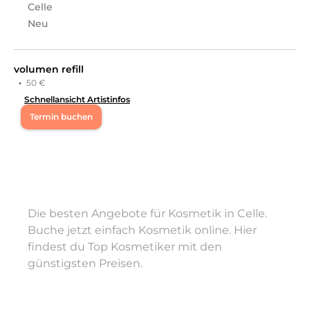
Celle
Neu
volumen refill
·
50 €
Schnellansicht Artistinfos
Termin buchen
Mo
14:00 - 21:00
Di
14:00 - 21:00
Die besten Angebote für Kosmetik in Celle.
Mi
14:00 - 21:00
Buche jetzt einfach Kosmetik online. Hier
findest du Top Kosmetiker mit den
Do
14:00 - 20:00
günstigsten Preisen.
Fr
16:30 - 22:30