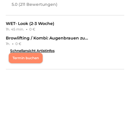
5.0 (211 Bewertungen)
WET- Look (2-3 Woche)
1h. 45 min.
·
0 €
Browlifting / Kombi: Augenbrauen zupfen & färben (Fadentechnik)
1h.
·
0 €
Schnellansicht Artistinfos
Termin buchen
Mo
13:00 - 18:00
Di
11:00 - 15:00
,
16:00 - 18:00
Mi
13:30 - 17:00
,
17:30 - 19:30
Fr
11:00 - 15:00
,
16:00 - 18:00
Seit bereits 2013 arbeite ich als Zertifizierte