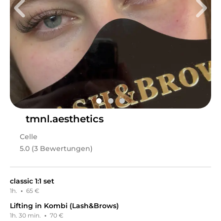
Leistungen
Kosmetik Studio Celle
in
Celle
bietet Leistungen in
Nails, Pediküre, Maniküre, Kosmetik, Kosmetische
Beratung, Gesichts- & Körperbehandlungen,
Wimpernbehandlungen, Augenbrauenbehandlungen,
Make-Up, Kosmetikpakete, Friseur & Haare, Styling,
Nageldesign, Körper, Massagen
an.
tmnl.aesthetics
Celle
5.0 (3 Bewertungen)
classic 1:1 set
1h.
·
65 €
Lifting in Kombi (Lash&Brows)
1h. 30 min.
·
70 €