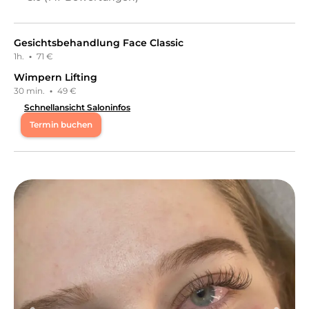
Gesichtsbehandlung Face Classic
1h.
·
71 €
Wimpern Lifting
30 min.
·
49 €
Schnellansicht Saloninfos
Termin buchen
Mo
09:00 - 15:30
Di
08:30 - 16:30
Mi
09:00 - 16:30
Do
08:30 - 15:00
Momente der Entspannung in heimeliger Atmosphäre.
mit qualitativ hochwertigen Leistungen und Produkten.