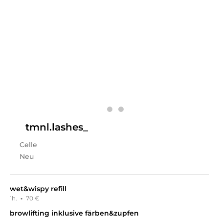
Wimpernstylistin. Meine langjährige Berufserfahrung
bietet Ihnen eine breitgefächerte Auswahl an aktuellen
Wimperntrends. Darüber hinaus steht jeder Kundin
eine kostenlose Beratung zu Verfügung, alles was Ihr
schon immer rundum Wimpernverlängerung wissen
wolltet. Ich freue mich darauf, Ihnen in allen Fragen
behilflich zu sein.
Leistungen
Lilli
in
Celle
bietet Leistungen in
Kosmetik,
Wimpernbehandlungen, Augenbrauenbehandlungen,
Kosmetische Beratung, Kosmetikpakete
an.
tmnl.lashes_
Celle
Neu
wet&wispy refill
1h.
·
70 €
browlifting inklusive färben&zupfen