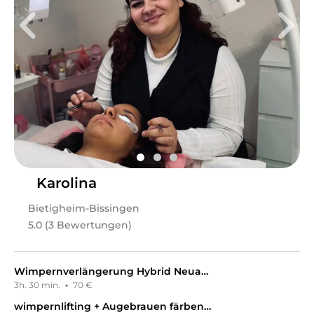
meinem Profil begrüßen und dich hoffentlich bald
verschönern zu dürfen.
Leistungen
My Beauty by Magda
in
Bietigheim-Bissingen
bietet
Leistungen in
Kosmetik, Wimpernbehandlungen,
Gesichts- & Körperbehandlungen,
Augenbrauenbehandlungen, Permanent Make-Up
an.
Karolina
Bietigheim-Bissingen
5.0 (3 Bewertungen)
Wimpernverlängerung Hybrid Neuanlage
3h. 30 min.
·
70 €
wimpernlifting + Augebrauen färben inkl. zupfen