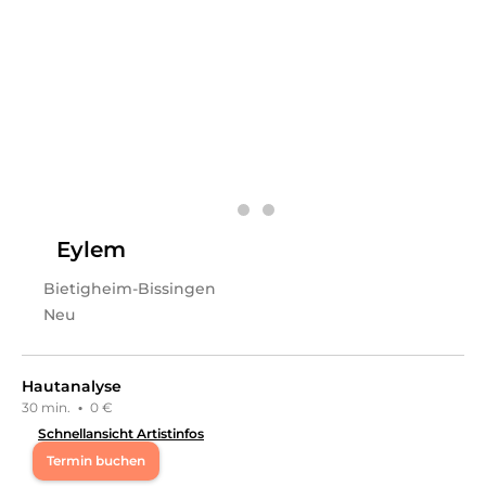
Ich bin Dora, die Gründerin von Keramore. Seit fast 10
Jahren teile ich meine Leidenschaft für die
Keratinbehandlung, die ich im brasilianischen
ExpertenSalon in München erlernt habe. Ich arbeite
ausschließlich mit brasilianischen Produkten Ohne
Formaldehyd! Meine Keratinbehandlung ist vor allem
eine schonende Pflege für die Haare, lässt den Frizz
verschwinden und zaubert Glanz in dein Haar.
Leistungen
Dora
in
Bietigheim-Bissingen
bietet Leistungen in
Kosmetik, Wimpernbehandlungen, Friseur & Haare,
Eylem
Styling, Afro Beauty, Schulungen, Haar Schulungen
an.
Bietigheim-Bissingen
Neu
Hautanalyse
30 min.
·
0 €
Schnellansicht Artistinfos
Termin buchen