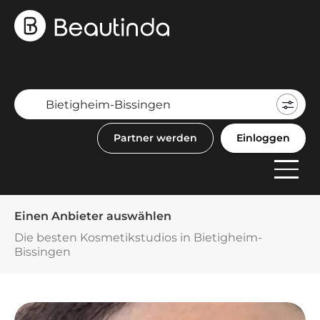
Mein
Buch
Partner werden
Einloggen
F
Anbi
Einen Anbieter auswählen
Die besten Kosmetikstudios in Bietigheim-
Bissingen