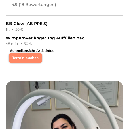
4.9 (18 Bewertungen)
BB-Glow (AB PREIS)
1h.
·
50 €
Wimpernverlängerung Auffüllen nach 1 Woche
45 min.
·
30 €
Schnellansicht Artistinfos
Termin buchen
Di
18:00 - 22:30
Mi
18:00 - 22:30
Do
18:15 - 22:30
Fr
18:15 - 22:30
Hi, ich bin My Beauty by Magda. Ich freue mich, dich auf