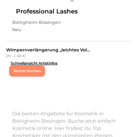
Leistungen
Eylem
in
Bietigheim-Bissingen
bietet Leistungen in
Professional Lashes
Kosmetik, Kosmetische Beratung, Haarentfernung,
Dauerhafte Haarentfernung
an.
Bietigheim-Bissingen
Neu
Wimpernverlängerung „leichtes Volumen“ Neuanlage
2h.
·
60 €
Schnellansicht Artistinfos
Termin buchen
Fr
13:00 - 16:00
Sa
09:30 - 17:45
Die besten Angebote für Kosmetik in
So
11:00 - 17:00
Bietigheim-Bissingen. Buche jetzt einfach
Kosmetik online. Hier findest du Top
Ich bin zertifiziert Wimpernstylistin und biete das
herkömmliche Verfahren und die neue UV-Beam-Light
Kosmetiker mit den günstigsten Preisen.