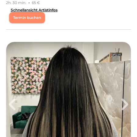
2h. 30 min.
·
65 €
Schnellansicht Artistinfos
Termin buchen
Mo
09:00 - 20:00
Di
10:00 - 19:30
Mi
10:00 - 19:30
Ich bin Karolina, zertifizierte Wimpernstylistin mit viel
Liebe zum Detail. Mein Fokus liegt auf sauberen,
präzisen Arbeiten und individuell abgestimmten Looks
– von natürlich bis ausdrucksstark. Qualität, Hygiene
und das Wohlbefinden meiner Kundinnen stehen für
mich an erster Stelle. ✨
Leistungen
Karolina
in
Bietigheim-Bissingen
bietet Leistungen in
Kosmetik, Augenbrauenbehandlungen,
Wimpernbehandlungen
an.