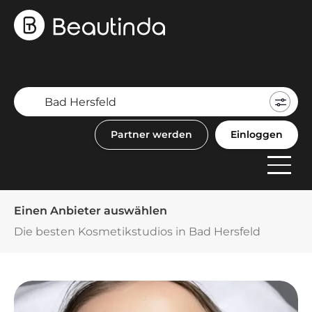
Mein
Buch
Partner werden
Einloggen
F
Anbi
Einen Anbieter auswählen
Die besten Kosmetikstudios in Bad Hersfeld