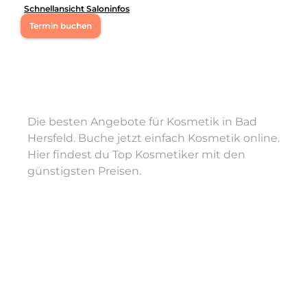
Schnellansicht Saloninfos
Termin buchen
Herzlich willkommen bei Winsome. Wir freuen uns,
dass du unser Profil besuchst und hoffen, dich schon
bald persönlich in unserem Studio willkommen zu
heißen.
Leistungen
Die besten Angebote für Kosmetik in Bad
Winsome
Hersfeld. Buche jetzt einfach Kosmetik online.
in
Bad Hersfeld
bietet Leistungen in
Kosmetik, Augenbrauenbehandlungen, Kosmetik,
Hier findest du Top Kosmetiker mit den
Gesichts- & Körperbehandlungen, Kosmetik,
günstigsten Preisen.
Wimpernbehandlungen, Kosmetik, Kosmetische
Beratung, Nails, Pediküre, Körper, Massagen
an.