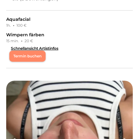
Aquafacial
1h.
·
100 €
Wimpern färben
15 min.
·
20 €
Schnellansicht Artistinfos
Termin buchen
Mo
08:00 - 20:00
Di
08:00 - 20:00
Mi
08:00 - 20:00
Do
08:00 - 20:00
Fr
08:00 - 20:00