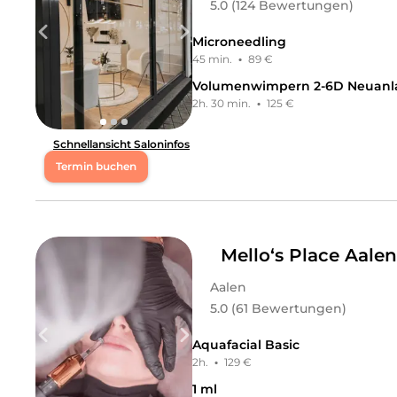
5.0 (124 Bewertungen)
Microneedling
45 min.
·
89 €
Volumenwimpern 2-6D Neuanl
2h. 30 min.
·
125 €
Schnellansicht Saloninfos
Termin buchen
Mo
08:00 - 20:00
Di
08:00 - 20:00
Mello‘s Place Aalen
Aalen
Mi
08:00 - 20:00
5.0 (61 Bewertungen)
Do
08:00 - 20:00
Aquafacial Basic
2h.
·
129 €
Fr
08:00 - 20:00
1 ml