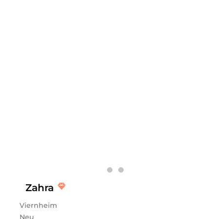
Mi
09:30 - 18:00
Do
09:30 - 18:00
Fr
09:30 - 18:00
Sa
11:00 - 16:00
•Nanoblading Härchenzeichnung • Powder Brows •
Combi Brows • Wimpernverlängerung
Zahra
Viernheim
Neu