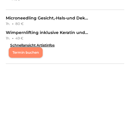
Microneedling Gesicht,-Hals-und Dekolette
1h.
·
80 €
Wimpernlifting inklusive Keratin und Farbe
1h.
·
49 €
Schnellansicht Artistinfos
Termin buchen
Mo
09:00 - 18:00
Di
09:00 - 18:00
Mi
09:00 - 18:00
Do
12:00 - 20:00
Fr
09:00 - 18:00