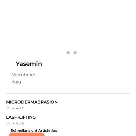
Perfektion in meiner Arbeit ist mein Antrieb.
Mittlerweile biete ich zusätzlich zu Permanent Make-up
auch weitere Dienstleistungen wie Wimpern- und
Augenbrauenlifting, Hybridbrows, Remover und Make-
up an, um meinen Kunden ein umfassendes
Schönheitserlebnis zu bieten.
Leistungen
Ayda
in
Viernheim
bietet Leistungen in
Kosmetik,
Permanent Make-Up, Wimpernbehandlungen,
Augenbrauenbehandlungen
an.
Yasemin
Viernheim
Neu
MICRODERMABRASION
1h.
·
49 €
LASH-LIFTING
1h.
·
45 €
Schnellansicht Artistinfos