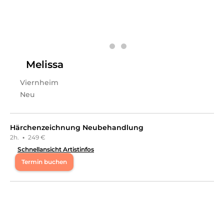
persönliches Beauty-Highlight kreieren. Ich freue mich
auf dich!
Leistungen
Swetlana
in
Viernheim
bietet Leistungen in
Kosmetik,
Permanent Make-Up
an.
Melissa
Viernheim
Neu
Härchenzeichnung Neubehandlung
2h.
·
249 €
Schnellansicht Artistinfos
Termin buchen
Mo
09:30 - 18:00
,
19:00 - 20:00
Di
09:30 - 18:00