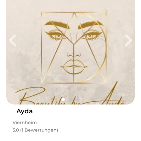
Do
10:00 - 18:00
Fr
10:00 - 18:00
Sa
10:00 - 18:00
Hallo ihr Lieben, ich bin Jasmin, 23 Jahre alt und meine
Leidenschaft ist die Beauty-Branche. Für mich geht es
nicht nur um Schönheit, sondern darum, dass sich jede
Kundin bei mir wohl, selbstbewusst und strahlend fühlt.
Mit viel Liebe zum Detail, einem offenen Ohr für eure
Wünsche und dem Anspruch, euch die bestmögliche
Behandlung zu bieten, möchte ich euch eine kleine
Auszeit vom Alltag schenken. Ich freue mich darauf,
euch kennenzulernen und eure natürliche Schönheit zu
unterstreichen. ✨
Ayda
Leistungen
Viernheim
Jasmin
in
Viernheim
bietet Leistungen in
Schulungen,
5.0 (1 Bewertungen)
Wimpern & Augenbrauen Schulungen, Kosmetik,