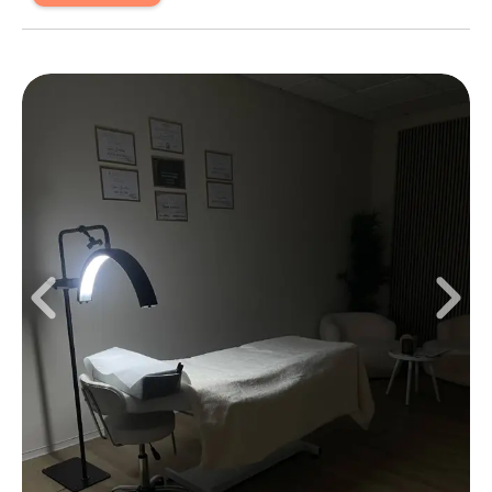
Mo
09:00 - 15:30
,
17:30 - 20:00
Di
09:00 - 15:30
,
17:30 - 20:00
Mi
09:00 - 15:00
Do
09:00 - 11:00
Fr
08:30 - 12:00
,
17:30 - 20:00
Sa
12:00 - 15:00
Ein ruhiges, modernes Studio für natürlich schöne
Ergebnisse. In meinem privaten Home-Studio erwartet
Sie eine entspannte Atmosphäre, in der Ihre Haut und
Ihr Wohlbefinden im Mittelpunkt stehen. Ich bin
spezialisiert auf sanfte Augenschatten-Behandlungen
sowie moderne Hautverjüngungs- und Skin
Treatments. Dazu gehören unter anderem