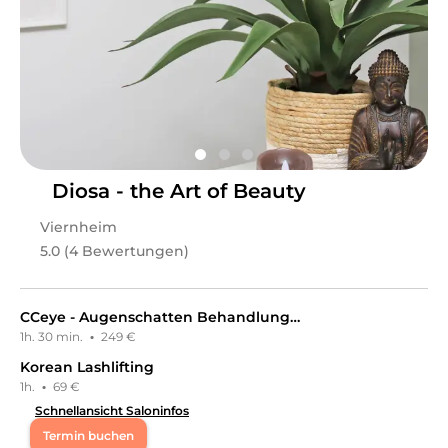
Akne und sensibler Problemhaut. Bei uns geht es nicht
nur um äußere Schönheit, sondern um
Selbstbewusstsein, Wohlbefinden und echte
Veränderung. Jede Behandlung beginnt mit ehrlicher
Beratung und endet mit einem Glow – von innen und
außen. Wir freuen uns darauf, dich auf deinem Weg zu
gesunder Haut und mehr Selbstvertrauen zu begleiten.
Leistungen
Diosa - the Art of Beauty
DINCI STUDIOS
in
Viernheim
bietet Leistungen in
Kosmetik, Gesichts- & Körperbehandlungen
an.
Viernheim
5.0 (4 Bewertungen)
CCeye - Augenschatten Behandlung kosmetisch
1h. 30 min.
·
249 €
Korean Lashlifting
1h.
·
69 €
Schnellansicht Saloninfos
Termin buchen