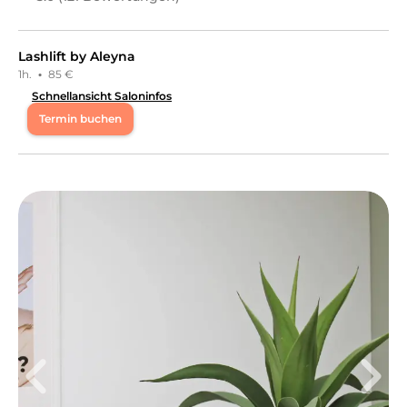
Lashlift by Aleyna
1h.
·
85 €
Schnellansicht Saloninfos
Termin buchen
Di
10:00 - 19:00
Mi
11:00 - 20:00
Fr
10:00 - 17:00
DİNCİ STUDIOS – Skin • Soul • Sisterhood Wir sind mehr
als ein Kosmetikstudio. Wir verbinden moderne
Hautbehandlungen mit ganzheitlicher Beratung für
Hautgesundheit und mentale Balance. Als NiSV-
zertifiziertes Studio arbeiten wir professionell,
hautschonend und individuell – von Aquafacial und
Microneedling bis Brow & Lash Lifting. Unser Fokus
liegt auf nachhaltigen Ergebnissen bei unreiner Haut,