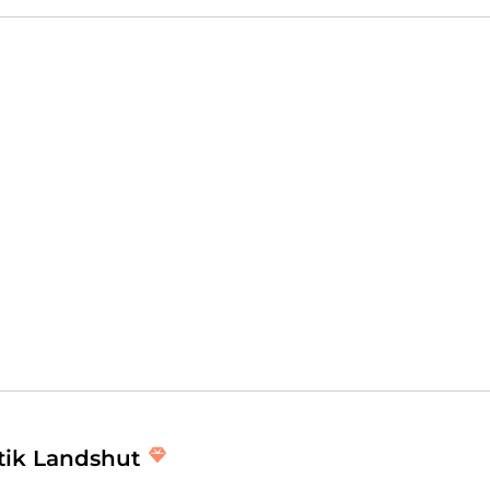
enheit! Euer MOOÉ AESTHETICS Team!
smetik, Augenbrauenbehandlungen, Wimpernbehandlungen, 
sche Beratung, Make-Up
an.
ik Landshut