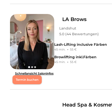
Mo
08:30 - 19:00
Di
08:30 - 19:00
LA Brows
Landshut
Mi
08:30 - 19:00
5.0 (44 Bewertungen)
Do
08:30 - 19:00
Lash-Lifting inclusive Färben
45 min.
·
55 €
Fr
08:30 - 19:00
Browlifting inkl.Färben
45 min.
·
55 €
Sa
08:00 - 16:00
Schnellansicht Saloninfos
Wie legen Wert auf hohe Qualität und Kundenzufried
Termin buchen
Leistungen
Mo
08:00 - 20:00
MOOÉ AESTHETICS
in
Landshut
bietet Leistungen in
Ko
Haarentfernung, Dauerhafte Haarentfernung, Kosmeti
Di
08:00 - 20:00
Head Spa & Kosmet