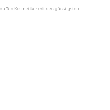
t du Top Kosmetiker mit den günstigsten
ich. Ich helfe Frauen, ihre natürliche Schönheit zu
hige Art, Präzision und den natürlichen Look 💕