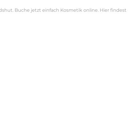
shut. Buche jetzt einfach Kosmetik online. Hier findes
einem Auge fürs Detail und viel Leidenschaft für den Beautybere
 Augenbrauen und Lippen. Meine Kundinnen schätzen meine ru
rmanent Make-Up
an.