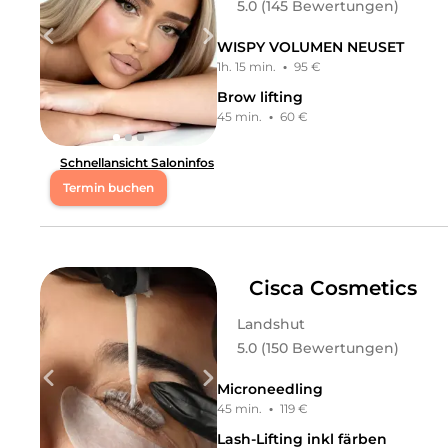
5.0 (145 Bewertungen)
WISPY VOLUMEN NEUSET
1h. 15 min.
·
95 €
Brow lifting
45 min.
·
60 €
Schnellansicht Saloninfos
Termin buchen
Mo
10:00 - 13:00
,
14:00 - 18:00
Di
10:00 - 13:00
,
14:00 - 18:00
Cisca Cosmetics
Landshut
Mi
10:00 - 13:00
,
14:00 - 18:00
5.0 (150 Bewertungen)
Do
10:00 - 13:00
,
14:00 - 18:00
Microneedling
45 min.
·
119 €
Fr
10:00 - 13:00
,
14:00 - 17:00
Lash-Lifting inkl färben