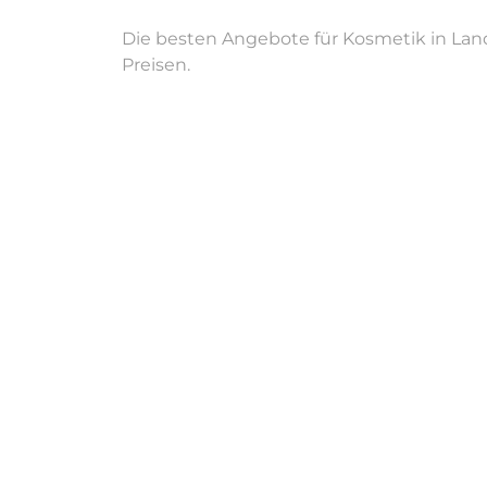
Die besten Angebote für Kosmetik in Land
Mi
08:00 - 20:00
Preisen.
Do
08:00 - 20:00
Fr
08:00 - 20:00
Sa
08:00 - 20:00
Hallo, ich bin Amaliia – zertifizierte PMU-Artistin mit 
unterstreichen – mit fein abgestimmten Techniken für
Leistungen
Amaliia
in
Landshut
bietet Leistungen in
Kosmetik, Pe