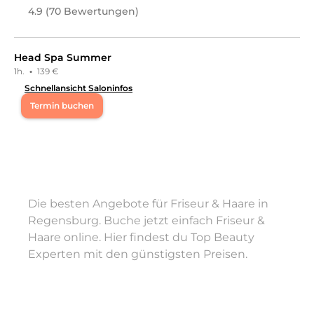
4.9 (70 Bewertungen)
Head Spa Summer
1h.
·
139 €
Schnellansicht Saloninfos
Termin buchen
Mo
10:00 - 20:00
Di
10:00 - 20:00
Die besten Angebote für Friseur & Haare in
Mi
10:00 - 20:00
Regensburg. Buche jetzt einfach Friseur &
Haare online. Hier findest du Top Beauty
Do
10:00 - 20:00
Experten mit den günstigsten Preisen.
Fr
10:00 - 18:00
Sa
10:00 - 16:00