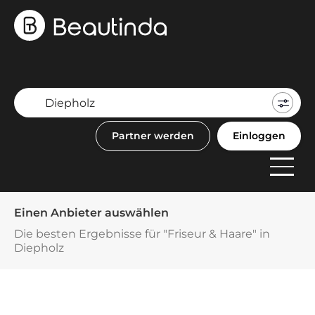
Mein
Buch
Partner werden
Einloggen
F
Anbi
Einen Anbieter auswählen
Die besten Ergebnisse für "Friseur & Haare" in
Diepholz