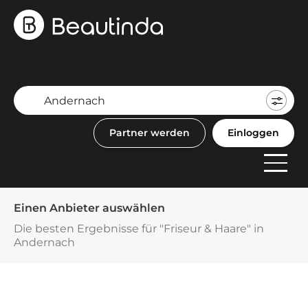
Mein
Buch
Partner werden
Einloggen
F
Anbi
Einen Anbieter auswählen
Die besten Ergebnisse für "Friseur & Haare" in
Andernach