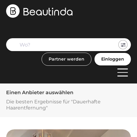
Mein
Buch
Partner werden
Einloggen
F
Anbi
Einen Anbieter auswählen
Die besten Ergebnisse für "Dauerhafte
Haarentfernung"