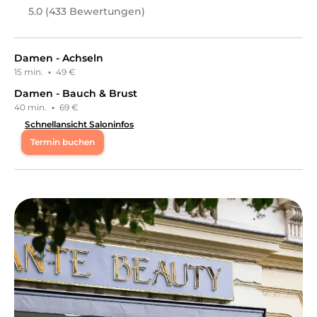
5.0 (433 Bewertungen)
Damen - Achseln
15 min.
·
49 €
Damen - Bauch & Brust
40 min.
·
69 €
Schnellansicht Saloninfos
Termin buchen
Mo
09:30 - 18:00
Di
09:30 - 19:00
Mi
09:30 - 19:00
Do
09:30 - 19:00
Fr
09:30 - 18:00