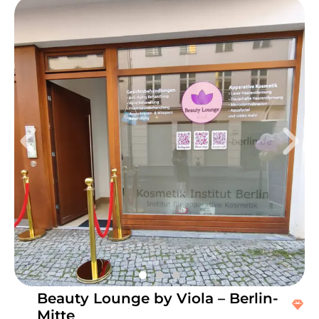
Di
10:00 - 17:30
Mi
10:00 - 17:30
Do
10:00 - 17:30
Fr
10:00 - 17:30
Sa
10:00 - 17:30
Strahlende und gesunde Haut zaubert dir das Studio
Meltem Mölling Cosmetic in Hattingen. Hier kannst du
dich zurücklehnen. Die Profis verwöhnen dich und
deine Haut mit pflegenden Produkten und verwenden
ausschließlich nachhaltigen Methoden. Hier bekommst
du Gesichtsbehandlungen, Permanent Make-up, Laser
Behandlungen und vieles mehr. Nächste öffentliche
Verkehrsmittel: Die Station Hattingen Realschule ist nur
eine Gehminute vom Studio entfernt. Das Team: Dank
ständiger Weiterbildung verfügt Inhaberin Meltem
Beauty Lounge by Viola – Berlin-
über ein breitgefächertes Wissen. Außerdem werden
Mitte