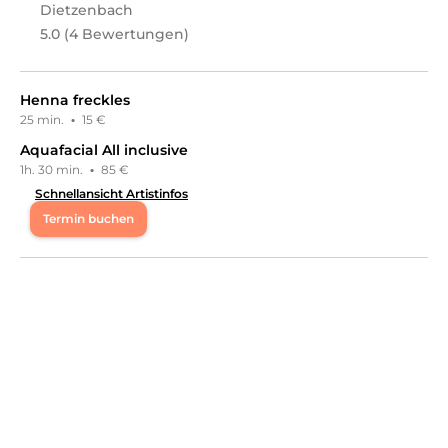
Dietzenbach
5.0 (4 Bewertungen)
Henna freckles
25 min.
·
15 €
Aquafacial All inclusive
1h. 30 min.
·
85 €
Schnellansicht Artistinfos
Termin buchen
Mo
08:00 - 20:00
Di
08:00 - 20:00
Mi
08:00 - 20:00
Do
08:00 - 20:00