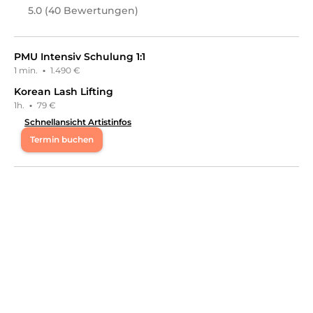
5.0 (40 Bewertungen)
PMU Intensiv Schulung 1:1
1 min.
·
1.490 €
Korean Lash Lifting
1h.
·
79 €
Schnellansicht Artistinfos
Termin buchen
Mo
11:00 - 18:00
Di
11:00 - 18:00
Mi
11:00 - 18:00
Do
11:00 - 18:00
Fr
11:00 - 18:00