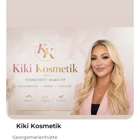
Sa
11:30 - 14:30
Hõla, Angelique hier! Ich bin seit 8 Jahren lashartistin
und browexpertin. Zertifizierte CFB brow-& lashlifting
Stylistin. Dein Beauty Guru wenn es um Augenbrauen
und Wimpern geht. Wenn du ein natürliches Ergebnis
für Wimpernverlängerung oder Microblading, oder
auch browlifting benötigst, bist du bei mir genau
richtig. Gerne kannst du dich über WhatsApp
ausführlich beraten lassen welcher Termin zu dir am
besten passen würde und welche Fragen dir noch
offen stehen +4915777902529 . Ich freue mich auf
deinen Besuch.
Leistungen
Angelique
in
Herne
bietet Leistungen in
Kosmetik,
Wimpernbehandlungen, Augenbrauenbehandlungen,
Schulungen, Wimpern & Augenbrauen Schulungen
an.
Kiki Kosmetik
Georgsmarienhütte