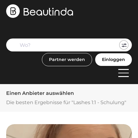
Mein
Buch
Partner werden
Einloggen
F
Anbi
Einen Anbieter auswählen
Die besten Ergebnisse für "Lashes 1:1 - Schulung"