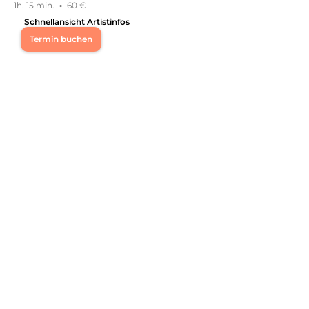
1h. 15 min.
·
60 €
Schnellansicht Artistinfos
Termin buchen
Mo
08:00 - 15:30
Di
08:00 - 15:30
Mi
08:00 - 15:30
Do
08:00 - 15:30
Fr
08:00 - 15:30
Ich freue mich Sie bei Diamond Beauty willkommen zu
heißen. Sie sind auf der Suche nach einer
professioneller Wimpernverlängerung, Lash & Brow
Liftings oder natürlichen Fillern ganz ohne Nadel?
Dann sind Sie hier richtig. Weiterhin biete ich Ihnen die
Möglichkeit sich im Bereich der Wimpernverlängerung