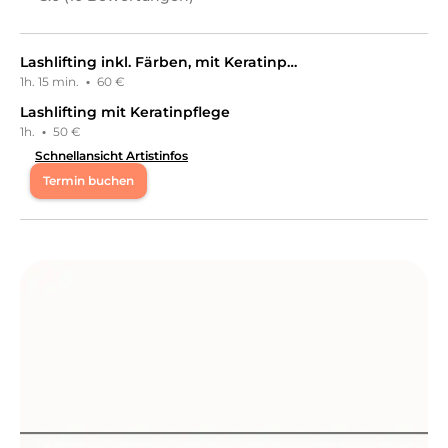
Lashlifting inkl. Färben, mit Keratinpflege
1h. 15 min.
·
60 €
Lashlifting mit Keratinpflege
1h.
·
50 €
Schnellansicht Artistinfos
Termin buchen
Mo
09:00 - 16:30
Di
13:00 - 16:30
Mi
13:00 - 16:30
Do
13:00 - 16:30
Fr
13:00 - 16:30