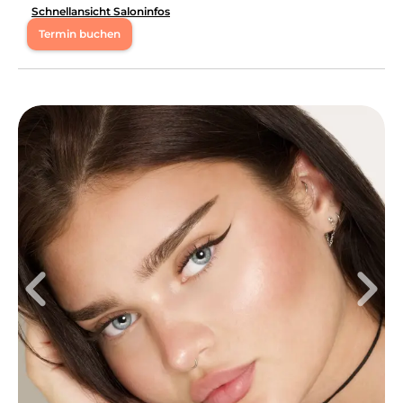
Schnellansicht Saloninfos
Termin buchen
Mo
09:00 - 18:00
Di
09:00 - 18:00
Mi
09:00 - 18:00
Do
09:00 - 18:00
Fr
09:00 - 18:00
So
10:00 - 17:00
Termine auf anfrage Ihr individuelles Beauty-Erlebnis –
flexibel, professionell und einzigartig Tauchen Sie ein in
die vielfältige Welt von chicsaal Muĝnî – Ihrem Experten
für Schönheit, Komfort und kreative Weiterbildung. Ob