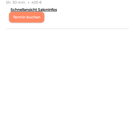
5h. 30 min.
·
405 €
Schnellansicht Saloninfos
Termin buchen
Mo
11:00 - 14:00
,
15:00 - 18:00
Di
13:00 - 15:00
,
16:00 - 19:00
Mi
11:00 - 13:00
,
14:00 - 17:00
Do
12:00 - 14:00
,
15:00 - 18:00
Fr
11:00 - 13:00
,
14:00 - 17:00
Beauty, die bleibt – Seit 4 Jahren in Oldenburg zaubern
wir dir den perfekten Augenaufschlag mit
Wimpernverlängerungen, Liftings und Permanent
Make-up. Klein, fein & herzlich – Bei uns trifft Qualität
auf Wohlfühl-Vibes. Jung & humorvoll – Wir lieben, was
wir tun, und das spürst du bei jedem Termin.