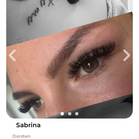
Mi
10:00 - 19:00
Fr
10:00 - 19:00
Sa
10:00 - 16:00
So
10:00 - 16:00
Hallo ihr Lieben! Mein Name ist Hannah und ich bin
mehrfach zertifizierte Wimpern- und
Augenbrauenstylistin. Ich biete Permanent Make Up,
Wimpernverlängerung, Augenbrauenstyling und
Fineline Tattoos als Dienstleistungen an. Für
verschiedene Techniken der Wimpernverlängerung
und Augenbrauen Styling biete ich ebenfalls
umfassende Schulungen an. Ich lege viel Wert auf
qualitativ hochwertige Produkte und eine saubere
Arbeitsweise. Meld dich gerne, wenn ich auch Dir zu
Sabrina
wunderschönen Wimpern und Augenbrauen verhelfen
darf! 🖤
Dorsten