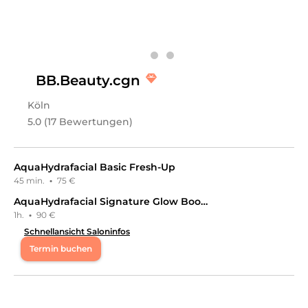
Leistungen
Belleza Cosmetics
in
Oldenburg
bietet Leistungen in
Schulungen, Wimpern & Augenbrauen Schulungen,
Kosmetik, Gesichts- & Körperbehandlungen,
Wimpernbehandlungen, Augenbrauenbehandlungen,
BB.Beauty.cgn
Kosmetikpakete, Permanent Make-Up
an.
Köln
5.0 (17 Bewertungen)
AquaHydrafacial Basic Fresh-Up
45 min.
·
75 €
AquaHydrafacial Signature Glow Boost
1h.
·
90 €
Schnellansicht Saloninfos
Termin buchen
Di
11:00 - 18:00