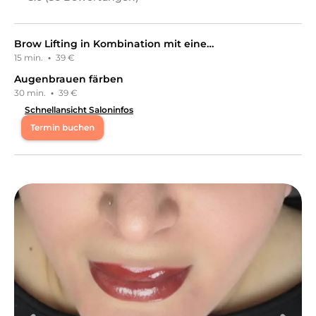
Brow Lifting in Kombination mit einer Wimpernverlängerung
15 min.
·
39 €
Augenbrauen färben
30 min.
·
39 €
Schnellansicht Saloninfos
Termin buchen
Mo
09:00 - 18:00
Di
09:00 - 18:00
Mi
09:00 - 18:00
Do
09:00 - 18:00
Fr
09:00 - 18:00