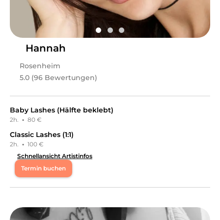
Sie Ihre natürliche Schönheit langanhaltend
unterstreichen möchten, einen professionellen Friseur-
Service bei sich zu Hause wünschen oder Ihre
Leidenschaft für das Erlernen neuer Fähigkeiten
ausleben wollen – bei uns finden Sie das perfekte
Angebot.
Hannah
Leistungen
Rosenheim
chicSaal Muĝni
in
Neu-Isenburg
bietet Leistungen in
5.0 (96 Bewertungen)
Kosmetik, Wimpernbehandlungen, Friseur & Haare,
Frauenhaarschnitt, Farbe, Tönung & Strähnen, Styling,
Permanent Make-Up, Schulungen, Haar Schulungen
an.
Baby Lashes (Hälfte beklebt)
2h.
·
80 €
Classic Lashes (1:1)
2h.
·
100 €
Schnellansicht Artistinfos
Termin buchen
Mo
10:00 - 19:00
Di
10:00 - 19:00