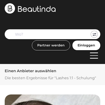
Mein
Buch
Partner werden
Einloggen
F
Anbi
Einen Anbieter auswählen
Die besten Ergebnisse für "Lashes 1:1 - Schulung"