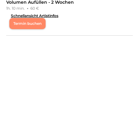
Volumen Aufüllen - 2 Wochen
1h. 10 min.
·
60 €
Schnellansicht Artistinfos
Termin buchen
Mo
10:00 - 18:00
Di
10:00 - 18:00
Mi
10:00 - 18:00
Do
10:00 - 18:00
Fr
10:00 - 18:00
Sa
11:00 - 18:00
lch bin Mary zertifizierte Lash & Hair Artistin mit über 5
Jahren Berufserfahrung im Beautybereich. Meine