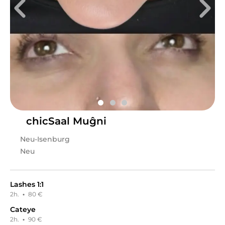
Sa
09:00 - 18:00
Tilak Beauty Studio & Academy Tilak Beauty steht für
Liebe zum Detail, Professionalität und Freundlichkeit.
Deine Zufriedenheit ist unsere höchste Priorität! Wir
bemühen uns stetig, immer auf dem neuesten Stand zu
sein, um euch die modernsten Techniken anbieten zu
können. Auch bei den Schulungen ist unser Motto: Dein
Erfolg ist unser Erfolg! Unsere Schulungsleiterin
Stephie Tilak hat bereits hunderte Schüler ausgebildet
und ihre Schüler zählen zu den Besten ihres Bereiches!
Wir freuen uns sehr dich in unserem Studio begrüßen
chicSaal Muĝni
zu dürfen!
Neu-Isenburg
Leistungen
Neu
Tilak Beauty
in
Berlin
bietet Leistungen in
Kosmetik,
Augenbrauenbehandlungen, Wimpernbehandlungen,
Permanent Make-Up
an.
Lashes 1:1
2h.
·
80 €
Cateye
2h.
·
90 €