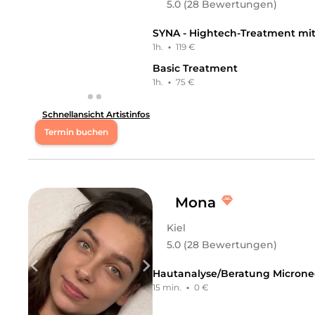
5.0 (28 Bewertungen)
SYNA - Hightech-Treatment mit 
1h.
·
119 €
Basic Treatment
1h.
·
75 €
Schnellansicht Artistinfos
Termin buchen
Mo
10:00 - 18:00
Di
13:00 - 18:00
Mona
Kiel
Mi
10:00 - 19:00
5.0 (28 Bewertungen)
Do
13:00 - 18:00
Hautanalyse/Beratung Microne
15 min.
·
0 €
Fr
10:00 - 16:00