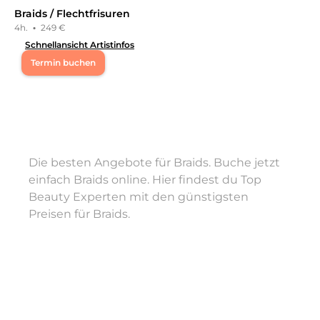
Braids / Flechtfrisuren
4h.
·
249 €
Schnellansicht Artistinfos
Termin buchen
Mo
09:00 - 22:00
Di
09:00 - 22:00
Die besten Angebote für Braids. Buche jetzt
Mi
09:00 - 22:00
einfach Braids online. Hier findest du Top
Beauty Experten mit den günstigsten
Do
09:00 - 22:00
Preisen für Braids.
Fr
09:00 - 22:00
Sa
09:00 - 22:00
Hey 😚❤️ ich bin die Sams und arbeite seit 18 Jahren in
der Branche. ✅ Extensions... Meine 100%