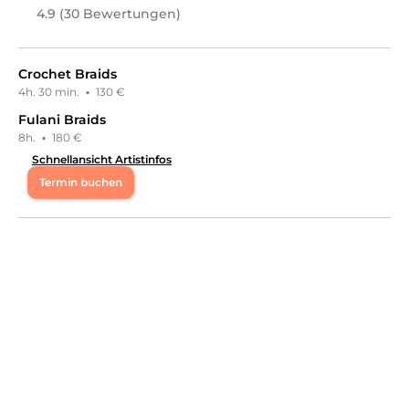
Leistungen in
Friseur & Haare, Haarverlängerung, Afro
4.9 (30 Bewertungen)
Beauty
an.
Crochet Braids
4h. 30 min.
·
130 €
Fulani Braids
8h.
·
180 €
Schnellansicht Artistinfos
Termin buchen
Mo
15:00 - 20:00
Di
15:00 - 20:00
Mi
09:00 - 20:00
Do
15:00 - 20:00
Willkommen bei Loced In With Jay Ich freue mich Sie