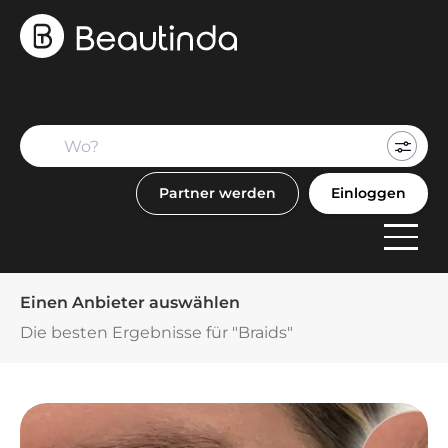
Mein
Buch
Partner werden
Einloggen
F
Anbi
Einen Anbieter auswählen
Die besten Ergebnisse für "Braids"