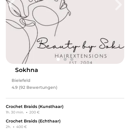
Herzlich willkommen bei VVNITY Studio. Wir freuen uns,
dass du unser Profil besuchst und hoffen, dich schon
bald persönlich in unserem Studio willkommen zu
heißen.
Leistungen
VVNITY Studio
in
Berlin
bietet Leistungen in
Kosmetik,
Gesichts- & Körperbehandlungen,
Wimpernbehandlungen, Augenbrauenbehandlungen,
Permanent Make-Up, Make-Up, Friseur & Haare, Styling,
Haarverlängerung, Afro Beauty, Schulungen,
Permanent-Make-Up Schulungen
an.
Sokhna
Bielefeld
4.9 (92 Bewertungen)
Crochet Braids (Kunsthaar)
1h. 30 min.
·
200 €
Crochet Braids (Echthaar)
2h.
·
400 €