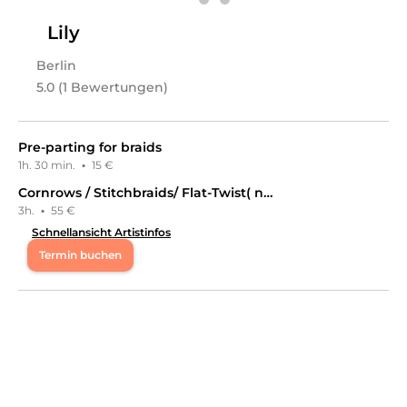
Lily
Berlin
5.0 (1 Bewertungen)
Pre-parting for braids
1h. 30 min.
·
15 €
Cornrows / Stitchbraids/ Flat-Twist( no hair included):
3h.
·
55 €
Schnellansicht Artistinfos
Termin buchen
Mo
08:00 - 23:55
Di
08:00 - 23:55
Mi
08:00 - 23:55