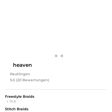
zu bedienen ! Düsseldorf 📍
Leistungen
Jay
in
Frankfurt am Main
bietet Leistungen in
Friseur &
Haare, Haarkur & Pflege, Afro Beauty, Styling,
Haarverlängerung, Schulungen, Haar Schulungen
an.
heaven
Reutlingen
5.0 (20 Bewertungen)
Freestyle Braids
·
75 €
Stitch Braids