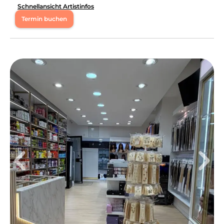
Schnellansicht Artistinfos
Termin buchen
Di
11:00 - 18:00
Mi
11:00 - 18:00
Do
11:00 - 18:00
Fr
11:00 - 18:00
Sa
11:00 - 18:00
Hallo ich bin’s Sokhna die Inhaberin von Beauty by Soki.
Im Sommer 2004 öffneten sich unsere Türe im Herzen
von Bielefeld. Seitdem bieten wir unseren Kunden den
besten Service in einer angenehmen und einladenden
Atmosphäre zu den besten Preisen an. Unsere
kundenzufriedenheit steht bei uns am oberster Stelle.
Unser Salon ist spezialisiert auf Haarverlängerungen