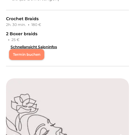
Crochet Braids
2h. 30 min.
·
180 €
2 Boxer braids
·
25 €
Schnellansicht Saloninfos
Termin buchen
Mo
09:30 - 20:00
Mi
09:30 - 20:00
Do
09:30 - 20:00
Fr
09:30 - 20:00
So
10:00 - 20:00