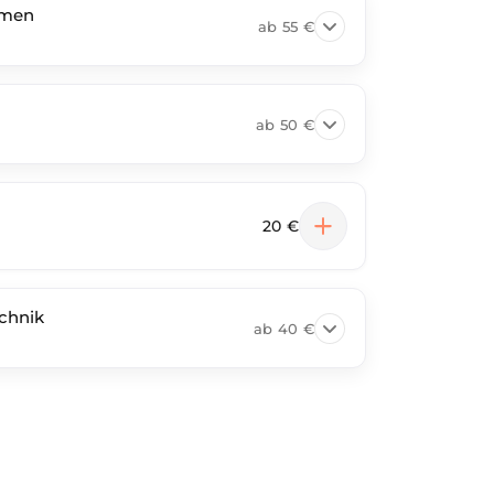
umen
ab
55 €
ab
50 €
20 €
echnik
ab
40 €