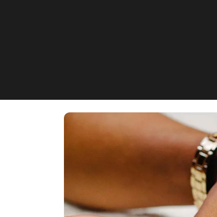
Ayda Kosmetik K
Zollstockgürtel 25, Köln, Rod