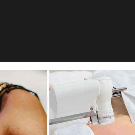
öln
enkirchen