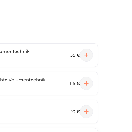
lumentechnik
135 €
chte Volumentechnik
115 €
10 €