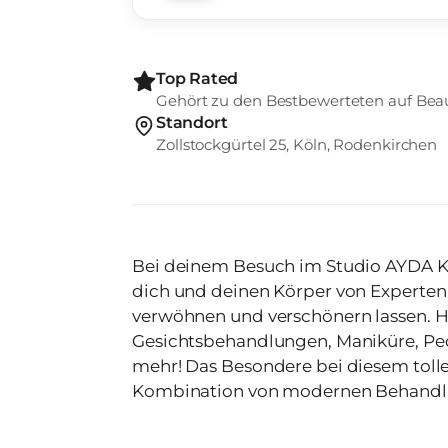
Top Rated
Gehört zu den Bestbewerteten auf Bea
Standort
Zollstockgürtel 25, Köln, Rodenkirchen
Bei deinem Besuch im Studio AYDA KO
dich und deinen Körper von Experte
verwöhnen und verschönern lassen. 
Gesichtsbehandlungen, Maniküre, Ped
mehr! Das Besondere bei diesem tolle
Kombination von modernen Behandlu
Produkten angeboten wird. Nächste öffentliche Verkehrsmittel: Die Tram-
und Bushaltestelle Zollstockgürtel ist