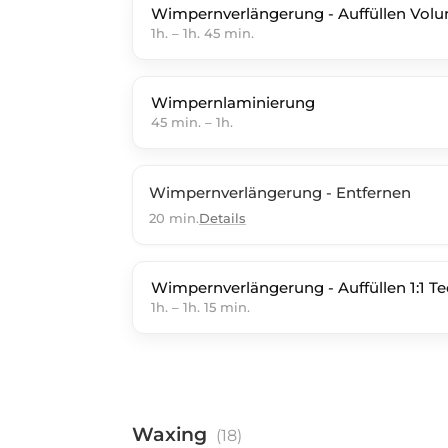
Wimpernverlängerung - Auffüllen Vol
1h.
–
1h. 45 min.
Wimpernlaminierung
45 min.
–
1h.
Wimpernverlängerung - Entfernen
20 min.
Details
Wimpernverlängerung - Auffüllen 1:1 T
1h.
–
1h. 15 min.
Waxing
(
18
)