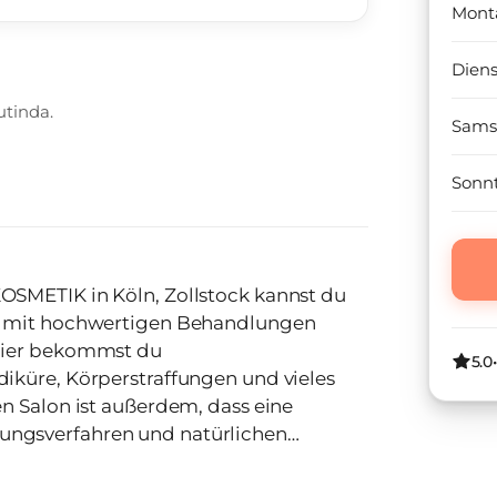
Mont
Dien
utinda.
Sams
Sonn
SMETIK in Köln, Zollstock kannst du
n mit hochwertigen Behandlungen
Hier bekommst du
5.0
iküre, Körperstraffungen und vieles
n Salon ist außerdem, dass eine
ngsverfahren und natürlichen
 nur wenige Gehminuten entfernt. Das