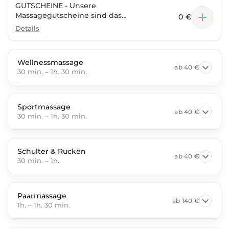
GUTSCHEINE - Unsere
Massagegutscheine sind das
0 €
perfekte Geschenk; schenken Sie
Details
Wohlfühlmomente! Wählen Sie
entweder einen Gutscheinwert
oder eine bestimmte Massage
Wellnessmassage
samt Dauer gemäß der aktuellen
ab
40 €
30 min.
–
1h. 30 min.
Preisliste. Einfach per E-Mail
anfragen und per Post erhalten
oder direkt bei uns vor Ort
abholen.
Sportmassage
ab
40 €
30 min.
–
1h. 30 min.
Schulter & Rücken
ab
40 €
30 min.
–
1h.
Paarmassage
ab
140 €
1h.
–
1h. 30 min.