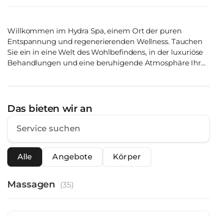
Willkommen im Hydra Spa, einem Ort der puren
Entspannung und regenerierenden Wellness. Tauchen
Sie ein in eine Welt des Wohlbefindens, in der luxuriöse
Behandlungen und eine beruhigende Atmosphäre Ihr
Sinneserlebnis vollenden. Genießen Sie erstklassigen
Service und lassen Sie den Alltag hinter sich. Die Reise
zur Entspannung beginnt bereits mit Ihrer Buchung.
Erfahren Sie tiefe Ruhe, begleitet von wohltuenden
Das bieten wir an
Düften und beruhigenden Klängen, sobald Sie eintreten.
Entdecken Sie, wie Hydra Spa zur Quelle der Erholung
und Verjüngung für Körper und Geist wird. Das bieten
wir an:
Alle
Angebote
Körper
Massagen
(
35
)