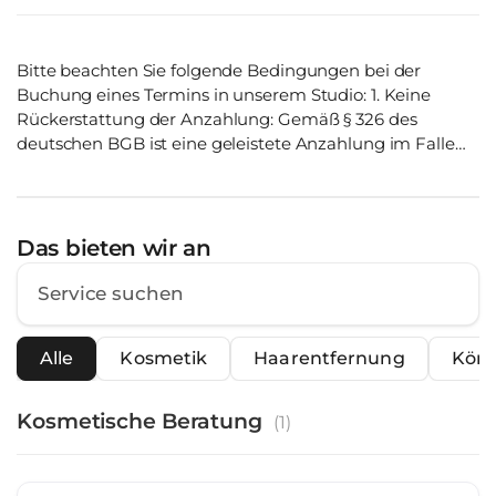
Bitte beachten Sie folgende Bedingungen bei der
Buchung eines Termins in unserem Studio: 1. Keine
Rückerstattung der Anzahlung: Gemäß § 326 des
deutschen BGB ist eine geleistete Anzahlung im Falle
einer Stornierung durch den Kunden nicht
erstattungsfähig. 2. Stornierungsregelung: Wenn der
Kunde den Termin nicht rechtzeitig absagt, wird die
Sitzung als durchgeführt betrachtet, und der volle
Das bieten wir an
Betrag ist fällig.
Alle
Kosmetik
Haarentfernung
Körp
Kosmetische Beratung
(
1
)