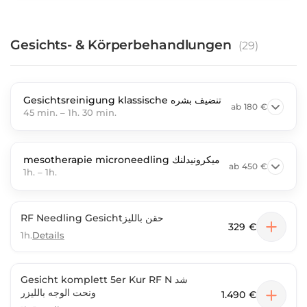
Gesichts- & Körperbehandlungen
(
29
)
Gesichtsreinigung klassische تنضيف بشره
ab
180 €
45 min.
–
1h. 30 min.
mesotherapie microneedling ميكرونيدلنك
ab
450 €
1h.
–
1h.
RF Needling Gesichtحقن بالليز
329 €
1h.
Details
Gesicht komplett 5er Kur RF N شد
ونحت الوجه بالليزر
1.490 €