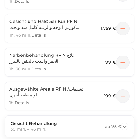
1h.
Details
Gesicht und Hals: 5er Kur RF N
كورس الوجه والرقبه كامل شد ونحت
1.759 €
الوجه بالليزر
1h. 45 min.
Details
Narbenbehandlung RF N علاج
الحفر والندب بالحقن بالليزر
199 €
1h. 30 min.
Details
Ausgewählte Areale RF N /تشققات
او منطقه أخرى
199 €
1h.
Details
Gesicht Behandlung
ab
155 €
30 min.
–
45 min.