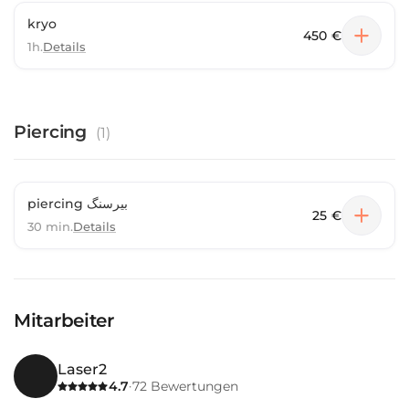
kryo
450 €
1h.
Details
Piercing
(
1
)
piercing بيرسنگ
25 €
30 min.
Details
Mitarbeiter
Laser2
4.7
72
Bewertungen
·