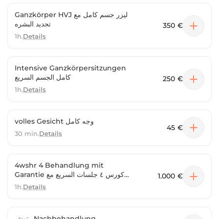
Ganzkörper HVJ ليزر جسم كامل مع
تجديد البشره
350 €
1h.
Details
Intensive Ganzkörpersitzungen
كامل الجسم السريع
250 €
1h.
Details
volles Gesicht وجه كامل
45 €
30 min.
Details
4wshr 4 Behandlung mit
Garantie كورس ٤ جلسات السريع مع
1.000 €
ضمان
1h.
Details
‏رتوش Nachbehandlung