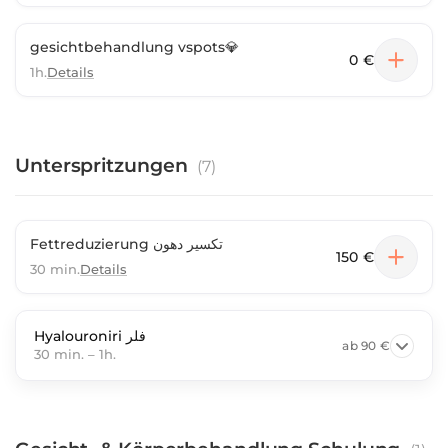
gesichtbehandlung vspots💎
0 €
1h.
Details
Unterspritzungen
(
7
)
Fettreduzierung تكسير دهون
150 €
30 min.
Details
Hyalouroniri فلر
ab
90 €
30 min.
–
1h.