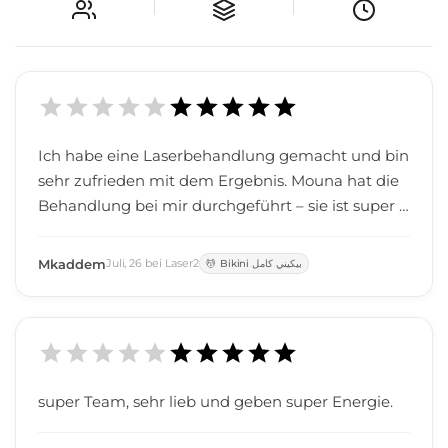
Ich habe eine Laserbehandlung gemacht und bin
sehr zufrieden mit dem Ergebnis. Mouna hat die
Behandlung bei mir durchgeführt – sie ist super n
ett, freundlich und arbeitet wirklich professionell.
Ein großes Dankeschön an Mouna, an Asala und a
Mkaddem
Juli
,
26
bei
Laser2
Bikini بيكيني كامل
n das ganze Team für den tollen Service und die h
erzliche Betreuung. Ich kann euch nur weiteremp
fehlen!
super Team, sehr lieb und geben super Energie.