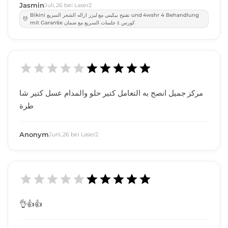
Jasmin
Juli
,
26
bei
Laser2
Bikini تفتيح بيكيني مع ليزر ازاله الشعر السريع und 4wshr 4 Behandlung
mit Garantie كورس ٤ جلسات السريع مع ضمان
مركز جميل انصح به التعامل كتير حلو والمدام عسل كتير شا
طرة
Anonym
Juni
,
26
bei
Laser2
👌👍👍