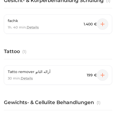
Gesicht- & Körperbehandlung Schulung
(
1
)
fachk
1.400 €
1h. 40 min.
Details
Tattoo
(
1
)
Tatto remover أزاله التاتو
199 €
30 min.
Details
Gewichts- & Cellulite Behandlungen
(
1
)