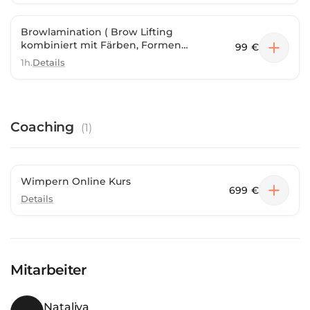
Browlamination ( Brow Lifting
kombiniert mit Färben, Formen
99 €
und Entwachsen der
1h.
Details
Augenbrauen – für volle,
definierte und perfekt
angepasste Brows
Coaching
(
1
)
Wimpern Online Kurs
699 €
Details
Mitarbeiter
Nataliya