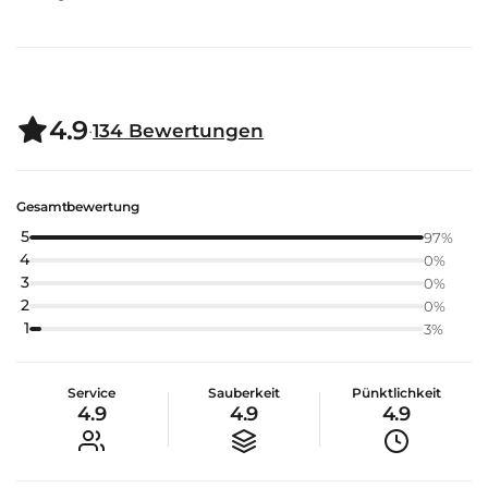
4.9
·
134
Bewertungen
Gesamtbewertung
5
97
%
4
0
%
3
0
%
2
0
%
1
3
%
Service
Sauberkeit
Pünktlichkeit
4.9
4.9
4.9