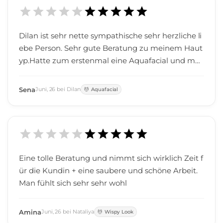
Dilan ist sehr nette sympathische sehr herzliche li
ebe Person. Sehr gute Beratung zu meinem Haut
yp.Hatte zum erstenmal eine Aquafacial und mei
n Gesicht, haut hat sich nach und während der B
ehandlung ziemlich gut und erholt erleichtert gef
Sena
Juni
,
26
bei
Dilan
Aquafacial
üllt. Würde auf jeden Fall weiter empfehlen und
weitere Behandlungen bei Dilan machen.
Eine tolle Beratung und nimmt sich wirklich Zeit f
ür die Kundin + eine saubere und schöne Arbeit.
Man fühlt sich sehr sehr wohl
Amina
Juni
,
26
bei
Nataliya
Wispy Look