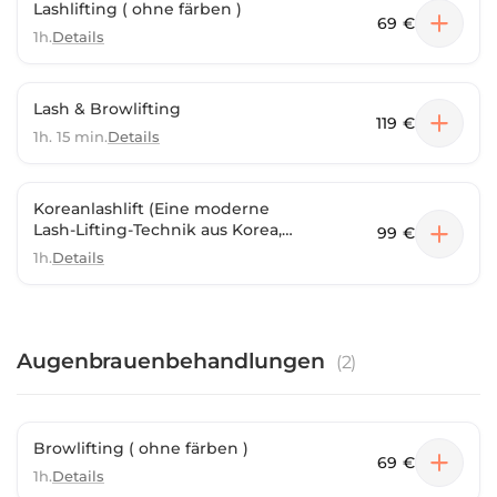
Lashlifting ( ohne färben )
69 €
1h.
Details
Lash & Browlifting
119 €
1h. 15 min.
Details
Koreanlashlift (Eine moderne
Lash-Lifting-Technik aus Korea,
99 €
die den Wimpern einen
1h.
Details
besonders natürlichen,
gleichmäßigen Schwung verleiht
und sie optisch länger und
dichter wirken lässt.)
Augenbrauenbehandlungen
(
2
)
Browlifting ( ohne färben )
69 €
1h.
Details