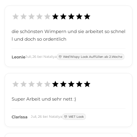
die schönsten Wimpern und sie arbeitet so schnel
l und doch so ordentlich
Leonie
Juli
,
26
bei
Nataliya
Wet/Wispy Look Auffüllen ab 2.Woche
Super Arbeit und sehr nett :)
Clarissa
Juli
,
26
bei
Nataliya
WET Look