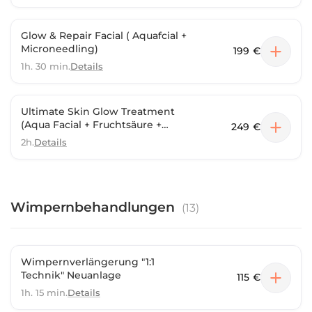
Glow & Repair Facial ( Aquafcial +
Microneedling)
199 €
1h. 30 min.
Details
Ultimate Skin Glow Treatment
(Aqua Facial + Fruchtsäure +
249 €
Microneedling)
2h.
Details
Wimpernbehandlungen
(
13
)
Wimpernverlängerung "1:1
Technik" Neuanlage
115 €
1h. 15 min.
Details