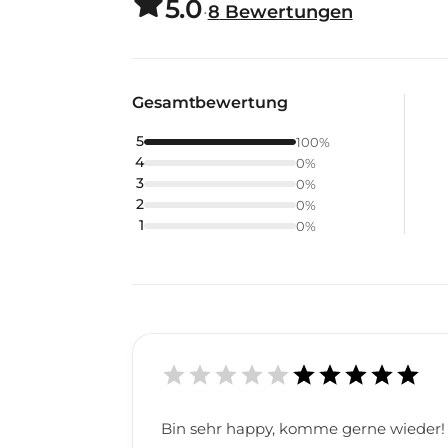
5.0
·
8
Bewertungen
Gesamtbewertung
5
100
%
4
0
%
3
0
%
2
0
%
1
0
%
Bin sehr happy, komme gerne wieder!