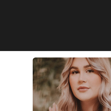
Lit by Mischa
Mönichhusen 54, Bad Oeynh