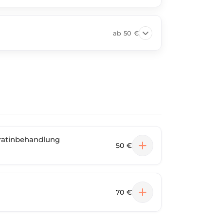
ab
50 €
eratinbehandlung
50 €
70 €