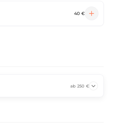
40 €
ab
250 €