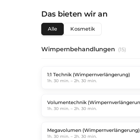
Das bieten wir an
Alle
Kosmetik
Wimpernbehandlungen
(
15
)
1:1 Technik (Wimpernverlängerung)
1h. 30 min.
–
2h. 30 min.
Volumentechnik (Wimpernverlängerun
1h. 30 min.
–
2h. 30 min.
Megavolumen (Wimpernverlängerung)
1h. 30 min.
–
2h. 30 min.