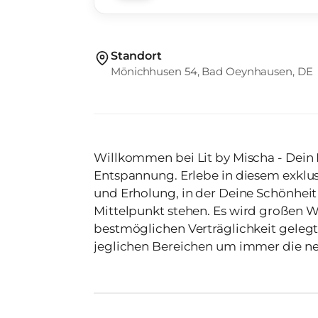
Standort
Mönichhusen 54, Bad Oeynhausen, DE
Willkommen bei Lit by Mischa - Dein
Entspannung. Erlebe in diesem exklusiven Beautystudio eine Welt der Ruhe
und Erholung, in der Deine Schönhei
Mittelpunkt stehen. Es wird großen Wert auf hochwertige Produkte, mit der
bestmöglichen Verträglichkeit gelegt
jeglichen Bereichen um immer die ne
zu können. Dienstleistungen: • Wimpernverlängerung • Lash & Browlift •
Hennabrows • Permanent Make-up (L
im Wimpernbereich