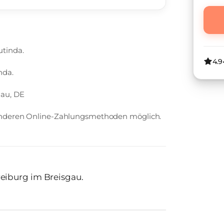
utinda.
4.9
nda.
gau, DE
 anderen Online-Zahlungsmethoden möglich.
eiburg im Breisgau.