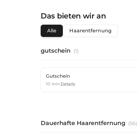
Das bieten wir an
Alle
Haarentfernung
gutschein
(
1
)
Gutschein
10 min.
Details
Dauerhafte Haarentfernung
(
56
)