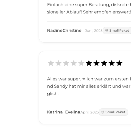
Einfach eine super Beratung, diskret
sioneller Ablauf! Sehr empfehlenswert
NadineChristine
Juni
,
2025
Small Paket
Alles war super. ⭐️ Ich war zum ersten 
nd Sandy hat mir alles erklärt und war 
glich.
Katrīna+Evelīna
April
,
2025
Small Paket