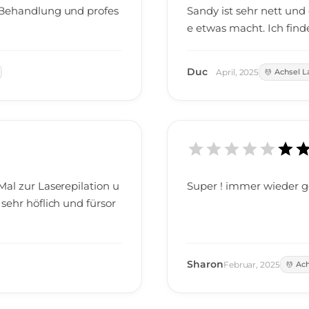
e Behandlung und profes
Sandy ist sehr nett und
!
e etwas mach
Duc
April
,
2025
Achsel 
Mal zur Laserepilation u
Super ! immer wieder ge
sehr höflich und fürsor
Sharon
Februar
,
2025
Ach