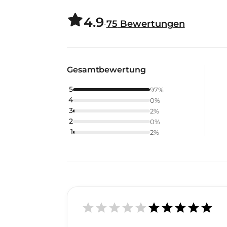
4.9
·
75
Bewertungen
Gesamtbewertung
5
97
%
4
0
%
3
2
%
2
0
%
1
2
%