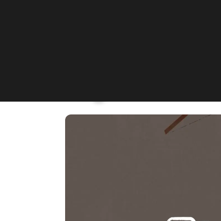
Sakura‘s Secret
Mülhauser Straße 10, Freibur