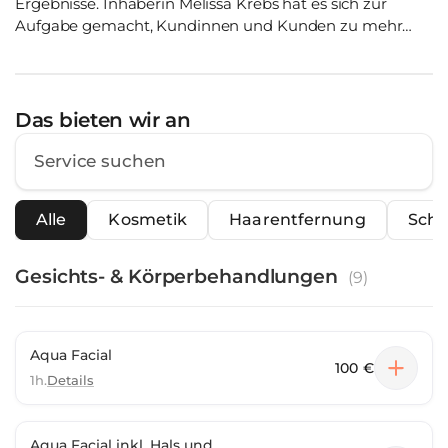
Ergebnisse. Inhaberin Melissa Krebs hat es sich zur
Aufgabe gemacht, Kundinnen und Kunden zu mehr
Wohlbefinden und Selbstbewusstsein zu verhelfen. Als
zertifizierte Laserexpertin arbeitet sie mit dem
innovativen Alexandritlaser Motus Pro von Deka – eine
der modernsten und effektivsten Methoden für
Das bieten wir an
dauerhafte Haarentfernung. Unser hochqualifiziertes
und zertifiziertes Team bietet Ihnen eine Vielzahl an
professionellen Behandlungen, individuell abgestimmt
auf Ihre Bedürfnisse: ✨ Dauerhafte Haarentfernung ✨
Alle
Kosmetik
Haarentfernung
Schu
Wimpernverlängerung ✨ Lash- & Browlifting ✨
Gesichtsbehandlungen ✨ und vieles mehr Bei Beauty by
Mel stehen Qualität, Hygiene und persönliche Beratung
Gesichts- & Körperbehandlungen
(
9
)
an erster Stelle. Wir nehmen uns Zeit für Sie, um die
besten Ergebnisse zu erzielen – für ein gepflegtes,
strahlendes Erscheinungsbild. Für weitere Fragen
stehen wir Ihnen gerne zur Verfügung. Wir freuen uns
Aqua Facial
100 €
darauf, Sie in unserem Kosmetikstudio willkommen zu
1h.
Details
heißen!
Aqua Facial inkl. Hals und