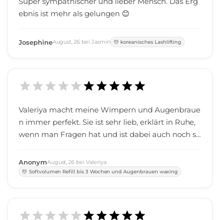
Super sympathischer und lieber Mensch. Das Erg
ebnis ist mehr als gelungen 😊
Josephine
August
,
26
bei
Jasmin
koreanisches Lashlifting
Valeriya macht meine Wimpern und Augenbraue
n immer perfekt. Sie ist sehr lieb, erklärt in Ruhe,
wenn man Fragen hat und ist dabei auch noch se
hr gründlich. Kann sie absolut weiterempfehlen!
Anonym
August
,
26
bei
Valeriya
Softvolumen Refill bis 3 Wochen und Augenbrauen waxing