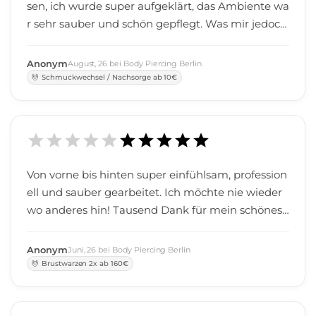
sen, ich wurde super aufgeklärt, das Ambiente wa
r sehr sauber und schön gepflegt. Was mir jedoch
am meisten gefiel war, dass sich die Zeit genom
men wurde und er mir alles sehr ausführlich geze
Anonym
August
,
26
bei
Body Piercing Berlin
igt und erklärt hat. Komme gerne wieder und ka
Schmuckwechsel / Nachsorge ab 10€
nn ich wirklich nur sehr empfehlen.
Von vorne bis hinten super einfühlsam, profession
ell und sauber gearbeitet. Ich möchte nie wieder
wo anderes hin! Tausend Dank für mein schönes
neues Piercing!
Anonym
Juni
,
26
bei
Body Piercing Berlin
Brustwarzen 2x ab 160€