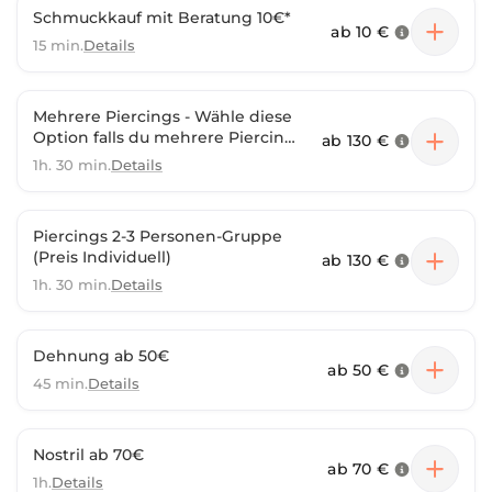
Schmuckkauf mit Beratung 10€*
ab
10 €
15 min.
Details
Mehrere Piercings - Wähle diese
Option falls du mehrere Piercings
ab
130 €
haben möchtest (Preis
1h. 30 min.
Details
individuell)
Piercings 2-3 Personen-Gruppe
(Preis Individuell)
ab
130 €
1h. 30 min.
Details
Dehnung ab 50€
ab
50 €
45 min.
Details
Nostril ab 70€
ab
70 €
1h.
Details