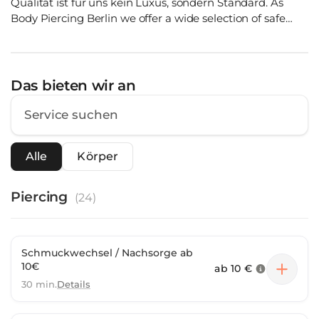
Qualität ist für uns kein Luxus, sondern Standard. As
Body Piercing Berlin we offer a wide selection of safe
luxury jewelry but quality is not a luxury to us, but
standard.
Das bieten wir an
Alle
Körper
Piercing
(
24
)
Schmuckwechsel / Nachsorge ab
10€
ab
10 €
30 min.
Details