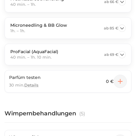
ab
66 €
40 min.
–
1h.
Microneedling & BB Glow
ab
85 €
1h.
–
1h.
ProFacial (AquaFacial)
ab
69 €
40 min.
–
1h. 10 min.
Parfüm testen
0 €
30 min.
Details
Wimpernbehandlungen
(
5
)