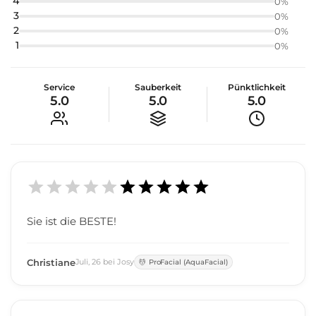
4
0
%
3
0
%
2
0
%
1
0
%
Service
Sauberkeit
Pünktlichkeit
5.0
5.0
5.0
Sie ist die BESTE!
Christiane
Juli
,
26
bei
Josy
ProFacial (AquaFacial)