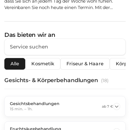
dass Sie sich an jedem Tag der Woche wohl fühlen.
Vereinbaren Sie noch heute einen Termin. Mit der
Buchung eines Termins bestätigen Sie die AGB. Termine
müssen 24 Stunden vorher abgesagt werden, sonst wird
eine Ausfallgebühr von 60% berechnet.
Das bieten wir an
Alle
Kosmetik
Friseur & Haare
Körpe
Gesichts- & Körperbehandlungen
(
18
)
Gesichtsbehandlungen
ab
7 €
15 min.
–
1h.
Fruchtsäurebehandlung