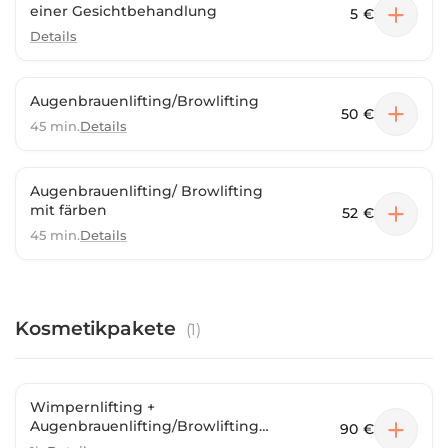
einer Gesichtbehandlung
5 €
Details
Augenbrauenlifting/Browlifting
50 €
45 min.
Details
Augenbrauenlifting/ Browlifting
mit färben
52 €
45 min.
Details
Kosmetikpakete
(
1
)
Wimpernlifting +
Augenbrauenlifting/Browlifting
90 €
mit färben