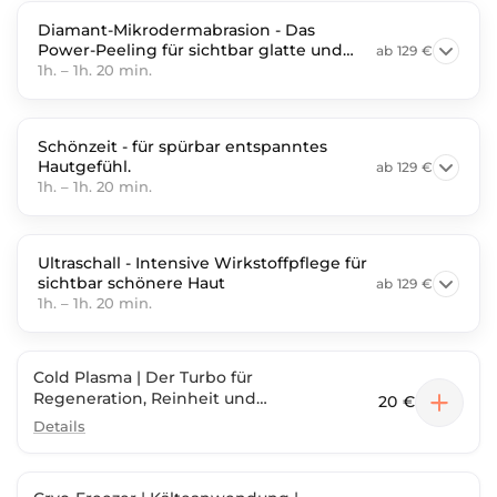
Diamant-Mikrodermabrasion - Das
Power-Peeling für sichtbar glatte und
ab
129 €
strahlende Haut
1h.
–
1h. 20 min.
Schönzeit - für spürbar entspanntes
Hautgefühl.
ab
129 €
1h.
–
1h. 20 min.
Ultraschall - Intensive Wirkstoffpflege für
sichtbar schönere Haut
ab
129 €
1h.
–
1h. 20 min.
Cold Plasma | Der Turbo für
Regeneration, Reinheit und
20 €
Wirkstoffaufnahme | nur zu einer
Details
Gesichtsbehandlung buchbar