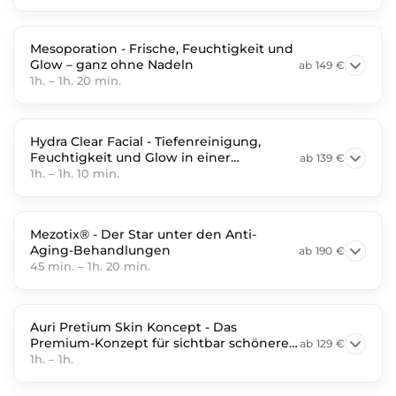
Mesoporation - Frische, Feuchtigkeit und
Glow – ganz ohne Nadeln
ab
149 €
1h.
–
1h. 20 min.
Hydra Clear Facial - Tiefenreinigung,
Feuchtigkeit und Glow in einer
ab
139 €
Behandlung
1h.
–
1h. 10 min.
Mezotix® - Der Star unter den Anti-
Aging-Behandlungen
ab
190 €
45 min.
–
1h. 20 min.
Auri Pretium Skin Koncept - Das
Premium-Konzept für sichtbar schönere
ab
129 €
Haut
1h.
–
1h.