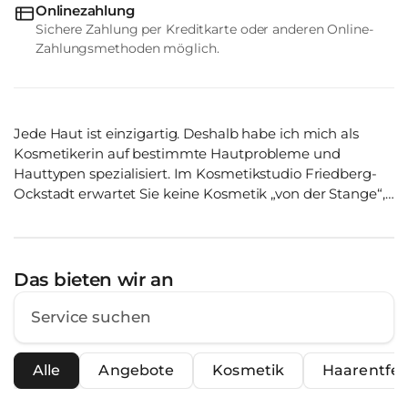
Onlinezahlung
Sichere Zahlung per Kreditkarte oder anderen Online-
Zahlungsmethoden möglich.
Jede Haut ist einzigartig. Deshalb habe ich mich als
Kosmetikerin auf bestimmte Hautprobleme und
Hauttypen spezialisiert. Im Kosmetikstudio Friedberg-
Ockstadt erwartet Sie keine Kosmetik „von der Stange“,
sondern ausgewählte Behandlungen, die ein klares Ziel
verfolgen: Ihre Haut sichtbar zu verbessern. Denn jede
Haut erzählt ihre eigene Geschichte. Mal fehlt
Feuchtigkeit. Mal zeigt sich die Haut müde, sensibel
Das bieten wir an
oder aus dem Gleichgewicht. Vielleicht stören Sie erste
Fältchen, ein fahler Teint oder sichtbare Zeichen der
Hautalterung. Genau deshalb beginnt bei mir jede
Behandlung mit einer professionellen Hautanalyse. Auf
Alle
Angebote
Kosmetik
Haarentfe
dieser Basis entwickeln wir ein individuelles
Behandlungskonzept – abgestimmt auf Ihre Haut, Ihre