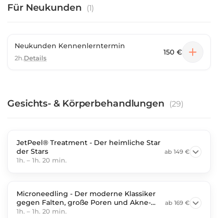
Wünsche und Ihre Situation. Denn schöne Haut entsteht
Für Neukunden
(
1
)
nicht zufällig. Sie entsteht durch Erfahrung, moderne
Behandlungsmethoden und eine Strategie, die wirklich
zu Ihnen passt. Hier finden Sie genau die Behandlung,
die Ihre Haut jetzt braucht.
Neukunden Kennenlerntermin
150 €
2h.
Details
Gesichts- & Körperbehandlungen
(
29
)
JetPeel® Treatment - Der heimliche Star
der Stars
ab
149 €
1h.
–
1h. 20 min.
Microneedling - Der moderne Klassiker
gegen Falten, große Poren und Akne-
ab
169 €
Narben
1h.
–
1h. 20 min.