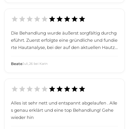
Die Behandlung wurde äußerst sorgfältig durchg
eführt. Zuerst erfolgte eine gründliche und fundie
rte Hautanalyse, bei der auf den aktuellen Hautzu
stand eingegangen wurde. Das Ergebnis der Beh
andlung war sofort sichtbar und überzeugend. M
Beate
Juli
,
26
bei
Karin
ein nächster Besuch im Kosmetikinstitut Skin Car
e bei Frau Karin Coutandin ist schon gebucht!
Alles ist sehr nett und entspannt abgelaufen . Alle
s genau erklärt und eine top Behandlung! Gehe
wieder hin