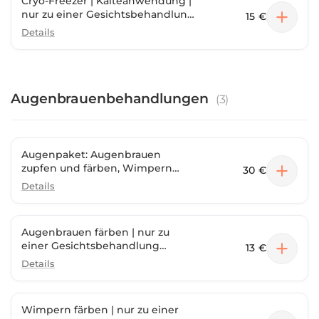
Cryo-Freezer | Kälteanwendung |
nur zu einer Gesichtsbehandlung
15 €
buchbar
Details
Augenbrauenbehandlungen
(
3
)
Augenpaket: Augenbrauen
zupfen und färben, Wimpern
30 €
färben | nur zu einer
Details
Gesichtsbehandlung buchbar
Augenbrauen färben | nur zu
einer Gesichtsbehandlung
13 €
buchbar
Details
Wimpern färben | nur zu einer