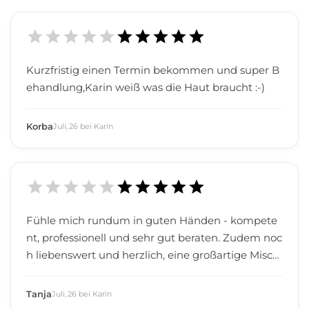
Kurzfristig einen Termin bekommen und super B
ehandlung,Karin weiß was die Haut braucht :-)
Korba
Juli
,
26
bei
Karin
Fühle mich rundum in guten Händen - kompete
nt, professionell und sehr gut beraten. Zudem noc
h liebenswert und herzlich, eine großartige Misch
ung. Von mir uneingeschränkte Empfehlung!
Tanja
Juli
,
26
bei
Karin