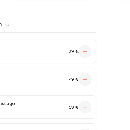
n
(
6
)
39 €
49 €
massage
59 €