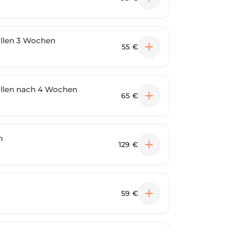
üllen 3 Wochen
55 €
üllen nach 4 Wochen
65 €
m
129 €
59 €