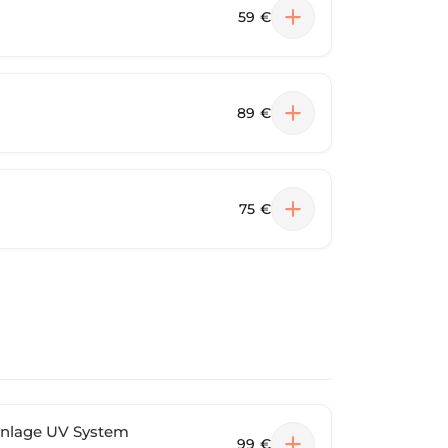
59 €
89 €
75 €
anlage UV System
99 €