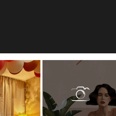
nge
isenberg, DE