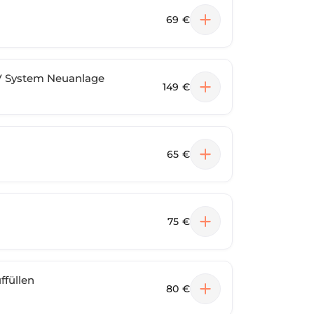
69 €
V System Neuanlage
149 €
65 €
75 €
füllen
80 €