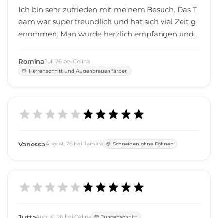
Ich bin sehr zufrieden mit meinem Besuch. Das T
eam war super freundlich und hat sich viel Zeit g
enommen. Man wurde herzlich empfangen und
hat sich direkt wohlgefühlt. Mit dem Ergebnis bin
ich sehr glücklich es wurde genau so, wie ich es m
Romina
Juli
,
26
bei
Celina
ir vorgestellt habe. Ich kann den Friseursalon auf j
Herrenschnitt und Augenbrauen färben
eden Fall weiterempfehlen und komme gerne wi
eder!
Vanessa
August
,
26
bei
Tamara
Schneiden ohne Föhnen
Jutta
August
,
26
bei
Celina
Jungenschnitt