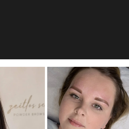
cole Bricke
E