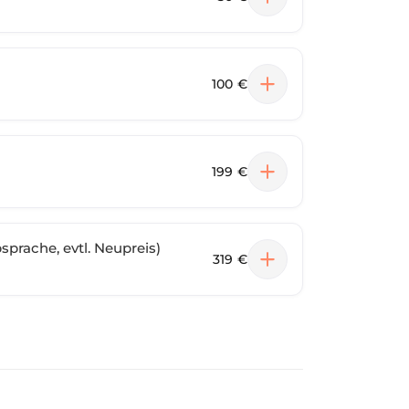
100 €
199 €
prache, evtl. Neupreis)
319 €