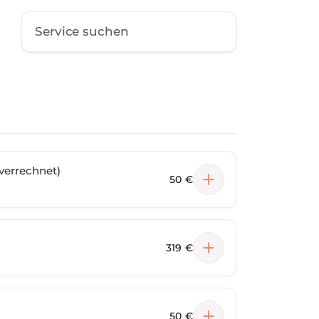
verrechnet)
50 €
319 €
50 €