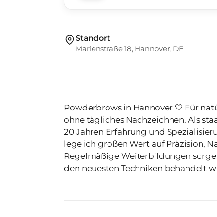
Standort
Marienstraße 18, Hannover, DE
Powderbrows in Hannover 🤍 Für natürlich schöne, volle Augenbrauen – ganz
ohne tägliches Nachzeichnen. Als staatlich geprüfte Kosmetikerin mit über
20 Jahren Erfahrung und Spezialisier
lege ich großen Wert auf Präzision, N
Regelmäßige Weiterbildungen sorgen
den neuesten Techniken behandelt wirst. 📍 Hannover – Kosmeti
Mademoiselle Belle