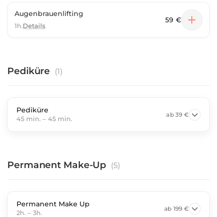
Augenbrauenlifting
59 €
1h.
Details
Pediküre
(
1
)
Pediküre
ab
39 €
45 min.
–
45 min.
Permanent Make-Up
(
5
)
Permanent Make Up
ab
199 €
2h.
–
3h.