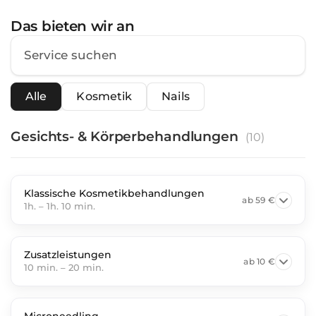
Das bieten wir an
Alle
Kosmetik
Nails
Gesichts- & Körperbehandlungen
(
10
)
Klassische Kosmetikbehandlungen
ab
59 €
1h.
–
1h. 10 min.
Zusatzleistungen
ab
10 €
10 min.
–
20 min.