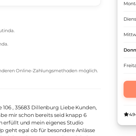
Mont
Dien
utinda.
Mitt
nda.
Donn
Freit
 anderen Online-Zahlungsmethoden möglich.
5683 Dillenburg Liebe Kunden,
4.9
abe mir schon bereits seid knapp 6
erfüllt und mein eigenes Studio
p geht egal ob für besondere Anlässe