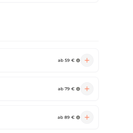
ab
59 €
ab
79 €
ab
89 €