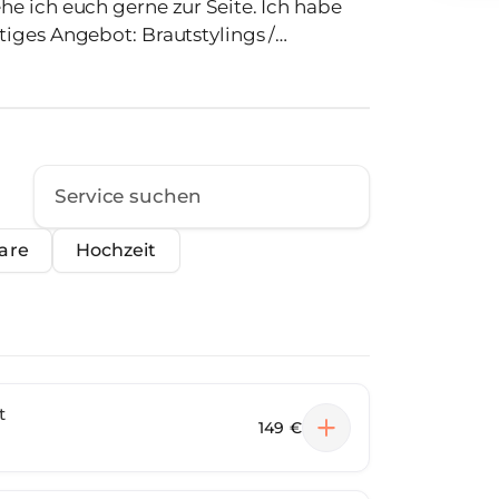
e ich euch gerne zur Seite. Ich habe
iges Angebot: Brautstylings /
ofessional. Ab sofort findet ihr auch die
 online
aare
Hochzeit
t
149 €