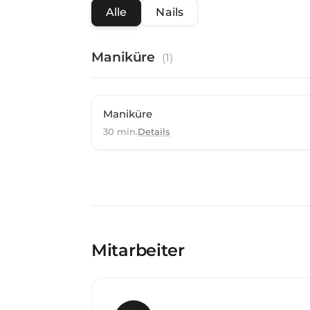
Alle
Nails
Maniküre
(
1
)
Maniküre
30 min.
Details
Mitarbeiter