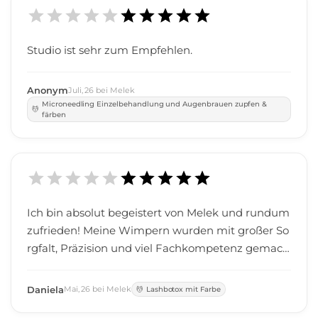
Studio ist sehr zum Empfehlen.
Anonym
Juli
,
26
bei
Melek
Microneedling Einzelbehandlung und Augenbrauen zupfen &
färben
Ich bin absolut begeistert von Melek und rundum
zufrieden! Meine Wimpern wurden mit großer So
rgfalt, Präzision und viel Fachkompetenz gemach
t – das Ergebnis ist einfach wunderschön und gen
au nach meinen Vorstellungen. Besonders hervor
Daniela
Mai
,
26
bei
Melek
Lashbotox mit Farbe
heben möchte ich die hohe Kompetenz sowie die