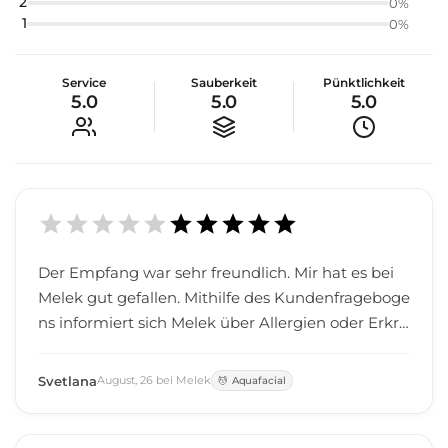
2
0
%
1
0
%
Service
Sauberkeit
Pünktlichkeit
5.0
5.0
5.0
Der Empfang war sehr freundlich. Mir hat es bei
Melek gut gefallen. Mithilfe des Kundenfrageboge
ns informiert sich Melek über Allergien oder Erkra
nkungen der Kundinnen und Kunden. Das finde i
ch auch wichtig. Ich komme auf jeden Fall sehr g
Svetlana
August
,
26
bei
Melek
Aquafacial
erne nochmal vorbei. Den mit der Behandlung bi
n ich sehr zufrieden. Liebe Grüße