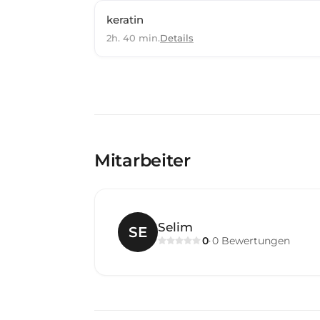
keratin
2h. 40 min.
Details
Mitarbeiter
Selim
SE
0
0
Bewertungen
·