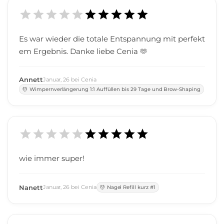
Es war wieder die totale Entspannung mit perfekt
em Ergebnis. Danke liebe Cenia 🫶
Annett
Januar
,
26
bei
Cenia
Wimpernverlängerung 1:1 Auffüllen bis 29 Tage und Brow-Shaping
wie immer super!
Nanett
Januar
,
26
bei
Cenia
Nagel Refill kurz #1