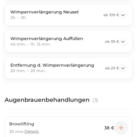
Wimpernverlängerung Neuset
ab
109 €
2h.
–
2h.
Wimpernverlängerung Auffüllen
ab
39 €
45 min.
–
1h. 15 min.
Entfernung d. Wimpernverlängerung
ab
29 €
20 min.
–
20 min.
Augenbrauenbehandlungen
(
3
)
Browlifting
38 €
30 min.
Details