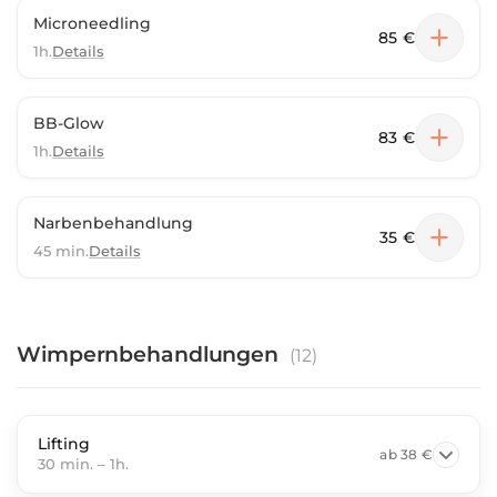
Microneedling
85 €
1h.
Details
BB-Glow
83 €
1h.
Details
Narbenbehandlung
35 €
45 min.
Details
Wimpernbehandlungen
(
12
)
Lifting
ab
38 €
30 min.
–
1h.