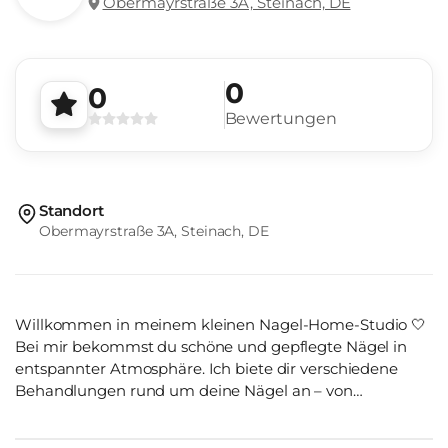
Obermayrstraße 3A, Steinach, DE
0
0
Bewertungen
Standort
Obermayrstraße 3A, Steinach, DE
Willkommen in meinem kleinen Nagel-Home-Studio 🤍
Bei mir bekommst du schöne und gepflegte Nägel in
entspannter Atmosphäre. Ich biete dir verschiedene
Behandlungen rund um deine Nägel an – von
Neumodellage mit Gel über Gel-X bis hin zu
Naturnagelverstärkung, Maniküre und Shellac. Mir ist