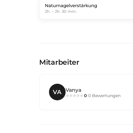
Naturnagelverstärkung
2h.
–
2h. 30 min.
Mitarbeiter
Vanya
VA
0
0
Bewertungen
·