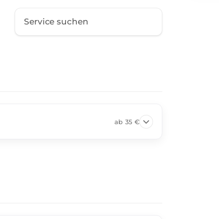
ab
35 €