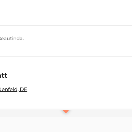
Beautinda.
att
denfeld, DE