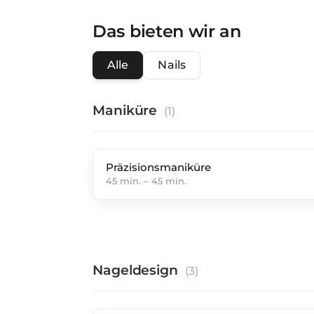
Das bieten wir an
Alle
Nails
Maniküre
(
1
)
Präzisionsmaniküre
45 min.
–
45 min.
Nageldesign
(
3
)