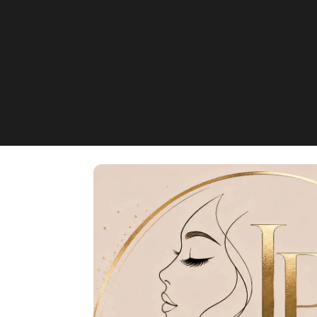
Ingela Piras
Adolf-Kolping-Straße, Münch