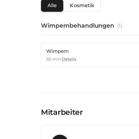
Alle
Kosmetik
Wimpernbehandlungen
(
1
)
Wimpern
50 min.
Details
Mitarbeiter