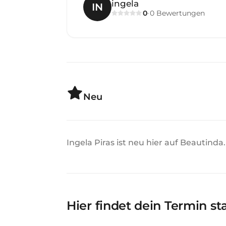
ingela
IN
0
0
Bewertungen
·
Neu
Ingela Piras ist neu hier auf Beautinda.
Hier findet dein Termin st