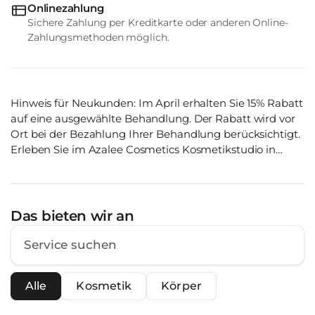
Onlinezahlung
Sichere Zahlung per Kreditkarte oder anderen Online-
Zahlungsmethoden möglich.
Hinweis für Neukunden: Im April erhalten Sie 15% Rabatt
auf eine ausgewählte Behandlung. Der Rabatt wird vor
Ort bei der Bezahlung Ihrer Behandlung berücksichtigt.
Erleben Sie im Azalee Cosmetics Kosmetikstudio in
Stuttgart eine professionelle Kosmetikbehandlung und
einzigartige Produkte für die Hautpflege. Entdecken Sie
eine breite Palette an Gesichts- und
Körperbehandlungen, die Ihre Haut zum Strahlen
Das bieten wir an
bringen. Kontaktieren Sie uns jetzt und buchen Sie noch
heute Ihre persönliche Kosmetikbehandlung im Azalee
Cosmetics Kosmetikstudio Stuttgart.
Alle
Kosmetik
Körper