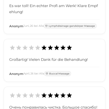
Es war toll! Ein echter Profi am Werk! Klare Empf
ehlung!
Anonym
Juni
,
26
bei
Alla
Lymphdrainage ganzkörper Massage
Großartig! Vielen Dank für die Behandlung!
Anonym
April
,
26
bei
Alla
Buccal Massage
Очень понравилась чистка. Большое спасибо!