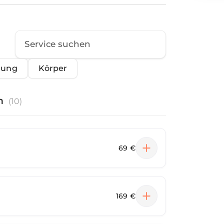
nung
Körper
n
(
10
)
69 €
169 €