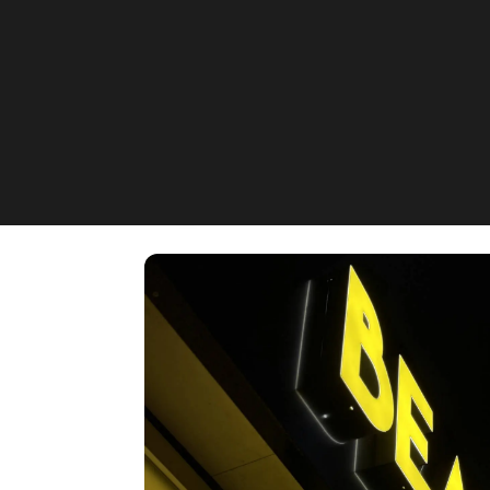
Visionary Studio
Gropiusring 58, Wandsbek, D