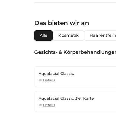
Das bieten wir an
Alle
Kosmetik
Haarentfer
Gesichts- & Körperbehandlunge
Aquafacial Classic
1h.
Details
Aquafacial Classic 3‘er Karte
1h.
Details