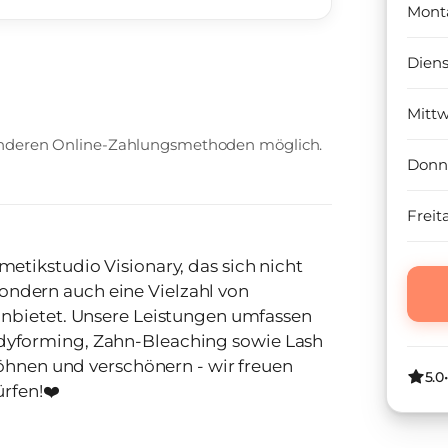
Mont
Dien
Mitt
 anderen Online-Zahlungsmethoden möglich.
Donn
Freit
tikstudio Visionary, das sich nicht
 sondern auch eine Vielzahl von
ngen umfassen
yforming, Zahn-Bleaching sowie Lash
5.0
rfen!❤️