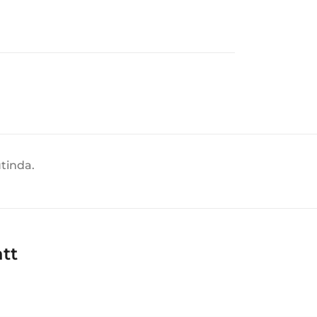
tinda.
att