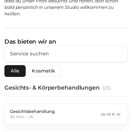
dass du unser Profil besuchst und hoffen, dich schon
bald persönlich in unserem Studio willkommen zu
heißen.
Das bieten wir an
Alle
Kosmetik
Gesichts- & Körperbehandlungen
(
25
)
Gesichtsbehandlung
ab
45 €
30 min.
–
1h.