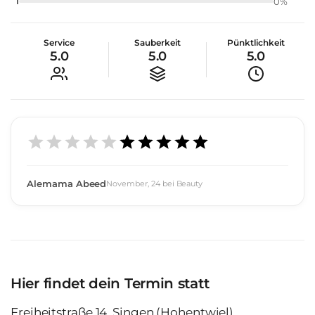
1
0
%
Service
Sauberkeit
Pünktlichkeit
5.0
5.0
5.0
Alemama Abeed
November
,
24
bei
Beauty
Hier findet dein Termin statt
Freiheitstraße 14, Singen (Hohentwiel),