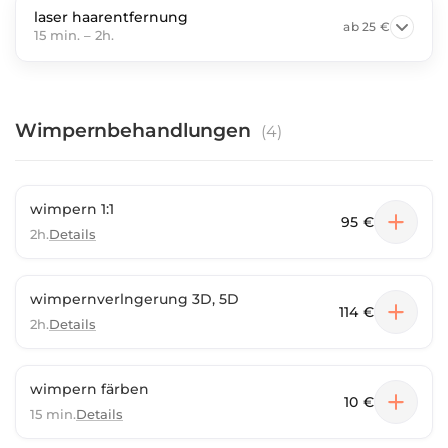
laser haarentfernung
ab
25 €
15 min.
–
2h.
Wimpernbehandlungen
(
4
)
wimpern 1:1
95 €
2h.
Details
wimpernverlngerung 3D, 5D
114 €
2h.
Details
wimpern färben
10 €
15 min.
Details