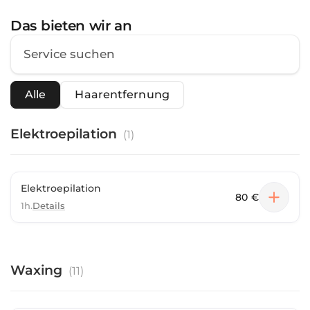
Das bieten wir an
Alle
Haarentfernung
Elektroepilation
(
1
)
Elektroepilation
80 €
1h.
Details
Waxing
(
11
)