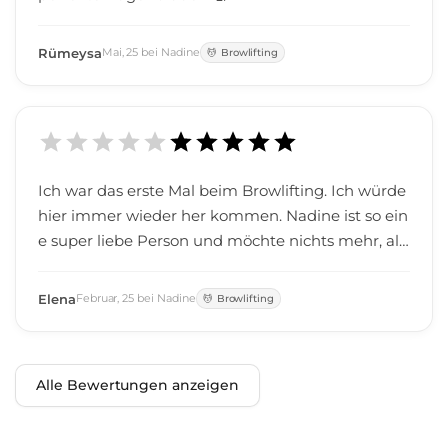
Rümeysa
Mai
,
25
bei
Nadine
Browlifting
Ich war das erste Mal beim Browlifting. Ich würde
hier immer wieder her kommen. Nadine ist so ein
e super liebe Person und möchte nichts mehr, als
dass man happy aus dem Laden geht. Habe mich
bei ihr sehr wohl gefühlt!
Elena
Februar
,
25
bei
Nadine
Browlifting
Alle Bewertungen anzeigen