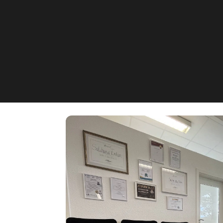
xtavag_Beauty&W
Braunschweig