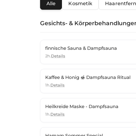
Alle
Kosmetik
Haarentfer
Gesichts- & Körperbehandlunge
finnische Sauna & Dampfsauna
2h.
Details
Kaffee & Honig 🍯 Dampfsauna Ritual
1h.
Details
Heilkreide Maske - Dampfsauna
1h.
Details
Hamam Sommer Special